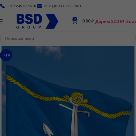
+7(985)970-55-10
MSK@BSD-GROUP.RU
0
Дарим 300 ₽! Вой
0,00
₽
-43%