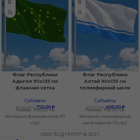
Флаг Республики
Флаг Республики
Адыгея 90х135 см
Алтай 90х135 см
флажная сетка
полиэфирный шелк
Cубъекты
Cубъекты
750,00
₽
600,00
₽
1150,00
₽
1050,00
₽
Размер: 90х135 см
Размер: 90х135 см
Материал: флажная сетка 90
Материал: полиэфирный
г/м2
шелк тафетта 70 г/м2
ООО "БСД ГРУПП" © 2027