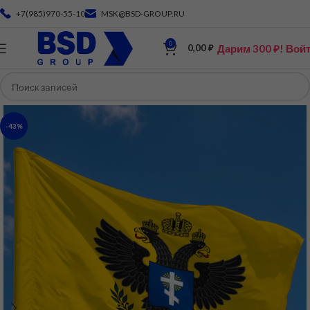
+7(985)970-55-10
MSK@BSD-GROUP.RU
0
Дарим 300 ₽! Вой
0,00
₽
-43%