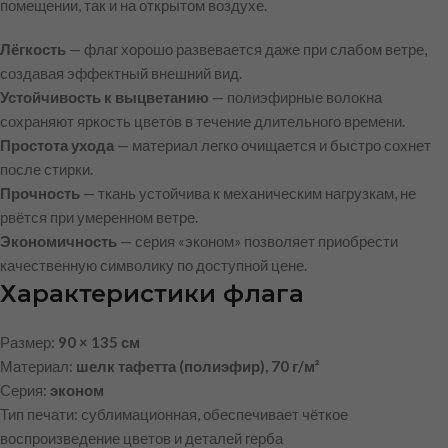
помещении, так и на открытом воздухе.
Лёгкость
— флаг хорошо развевается даже при слабом ветре,
создавая эффектный внешний вид.
Устойчивость к выцветанию
— полиэфирные волокна
сохраняют яркость цветов в течение длительного времени.
Простота ухода
— материал легко очищается и быстро сохнет
после стирки.
Прочность
— ткань устойчива к механическим нагрузкам, не
рвётся при умеренном ветре.
Экономичность
— серия «эконом» позволяет приобрести
качественную символику по доступной цене.
Характеристики флага
Размер:
90 × 135 см
Материал:
шелк тафетта (полиэфир), 70 г/м²
Серия:
эконом
Тип печати: сублимационная, обеспечивает чёткое
воспроизведение цветов и деталей герба