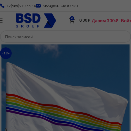
+7(985)970-55-10
MSK@BSD-GROUP.RU
0
Дарим 300 ₽! Вой
0,00
₽
-31%