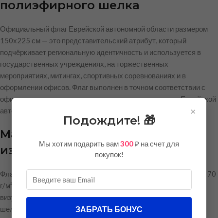
полиэфирного шелка
Официальный флаг Еврейской автономной области размером
150х225 см — это представительский атрибут, который
подчёркивает региональную идентичность и используется в
государственных учреждениях, на торжественных
мероприятиях, митингах, спортивных соревнованиях и в
оформлении офисов. Флаг выполнен в точном соответствии с
официальным геральдическим описанием символики Еврейской
×
автономной области.
Подождите! 🎁
Материал и качество
Мы хотим подарить вам
300
₽ на счет для
изготовления
покупок!
Флаг изготовлен из полиэфирного шелка тафетта плотностью 70
г/м². Этот материал сочетает в себе лёгкость, эластичность и
визуальную привлекательность. Ткань имеет характерный
ЗАБРАТЬ БОНУС
шелковистый блеск, благодаря которому флаг выглядит