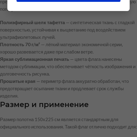
презентабельно как в помещении, так и на улице в безветренную
погоду.
Полиэфирный шелк тафетта
— синтетическая ткань с гладкой
поверхностью, устойчивая к выцветанию под воздействием
ультрафиолетовых лучей.
Плотность 70 г/м²
— лёгкий материал экономичной серии,
хорошо развевается даже при слабом ветре.
Яркая сублимационная печать
— цвета флага нанесены
методом сублимации, что обеспечивает чёткость изображения и
долговечность рисунка.
Прошитые края
— периметр флага аккуратно обработан, что
предотвращает осыпание ткани и продлевает срок службы
изделия.
Размер и применение
Размер полотна 150х225 см является стандартным для
официального использования. Такой флаг отлично подходит для: