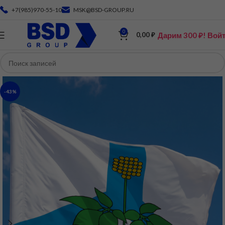
+7(985)970-55-10
MSK@BSD-GROUP.RU
0
Дарим 300 ₽! Вой
0,00
₽
-43%