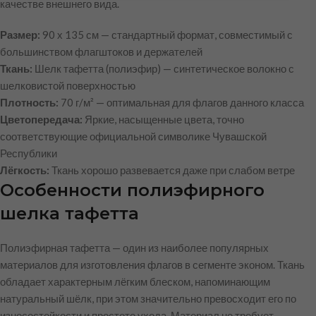
качестве внешнего вида.
Размер:
90 х 135 см — стандартный формат, совместимый с
большинством флагштоков и держателей
Ткань:
Шелк тафетта (полиэфир) — синтетическое волокно с
шелковистой поверхностью
Плотность:
70 г/м² — оптимальная для флагов данного класса
Цветопередача:
Яркие, насыщенные цвета, точно
соответствующие официальной символике Чувашской
Республики
Лёгкость:
Ткань хорошо развевается даже при слабом ветре
Особенности полиэфирного
шелка тафетта
Полиэфирная тафетта — один из наиболее популярных
материалов для изготовления флагов в сегменте эконом. Ткань
обладает характерным лёгким блеском, напоминающим
натуральный шёлк, при этом значительно превосходит его по
износостойкости и простоте ухода. Материал не требует