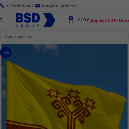
+7(985)970-55-10
MSK@BSD-GROUP.RU
0
Дарим 300 ₽! Вой
0,00
₽
-43%