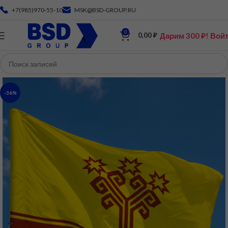
+7(985)970-55-10
MSK@BSD-GROUP.RU
0
Дарим 300 ₽! Вой
0,00
₽
-36%