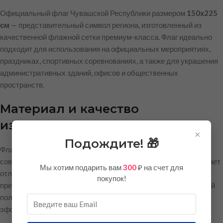
Официальный флаг Чувашской Республики размером
150х225
см
— представительный символ региона, изготовленный из
качественной флажной сетки премиум-класса. Флаг идеально
подходит для использования на официальных мероприятиях,
праздниках, спортивных соревнованиях, а также для украшения
административных зданий, офисов и общественных
пространств.
Материал и качество
изготовления
×
Подождите! 🎁
Флаг выполнен из
флажной сетки плотностью 90 г/м²
—
современного синтетического материала, который обеспечивает
Мы хотим подарить вам
300
₽ на счет для
отличные эксплуатационные характеристики. Флажная сетка
покупок!
премиум-класса имеет сетчатую структуру, благодаря которой
полотно легко развевается даже при слабом ветре, создавая
эффектный внешний вид.