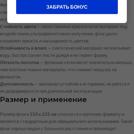
Устойчивость к ветровым нагрузкам
— сетчатая структура
ЗАБРАТЬ БОНУС
снижает парусность, что увеличивает срок службы флага при
использовании на открытом воздухе.
Стойкость цвета
— качественные красители не выгорают под
воздействием ультрафиолетового излучения, флаг долго
сохраняет яркость и насыщенность цветов.
Устойчивость к влаге
— синтетический материал не впитывает
воду, быстро сохнет после дождя и не теряет форму.
Лёгкость полотна
— флажная сетка весит значительно меньше,
чем плотные тканые материалы, что снижает нагрузку на
флагшток.
Долговечность
— материал устойчив к истиранию, не рвётся и
не деформируется при длительной эксплуатации.
Размер и применение
Размер флага
150 х 225 см
относится к крупному формату и
является стандартным для официального использования. Такой
флаг хорошо виден с большого расстояния и производит