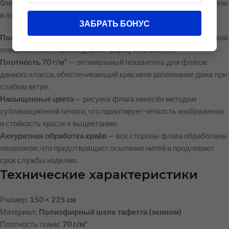
блеском, благодаря которому флаг выглядит презентабельно как
в помещении, так и на открытом воздухе.
ЗАБРАТЬ БОНУС
Полиэфирный шелк тафетта
— лёгкая, прочная ткань с гладкой
поверхностью, хорошо держит форму и не мнётся.
Плотность 70 г/м²
— оптимальный показатель для флагов
данного класса, обеспечивающий красивое развевание даже при
слабом ветре.
Насыщенные цвета
— рисунок флага нанесён методом
сублимационной печати, что гарантирует чёткость изображения
и стойкость красок к выцветанию.
Аккуратная обработка краёв
— все стороны флага обработаны
оверлоком, что предотвращает осыпание нитей и продлевает
срок службы изделия.
Технические характеристики
Размер:
150 × 225 см
Материал:
Полиэфирный шелк тафетта (эконом)
Плотность ткани:
70 г/м²