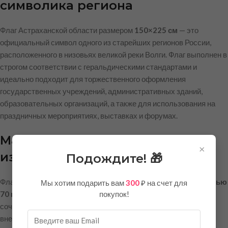
символика региона
Флаг Астраханской области размером
150×225 см
— это
официальный символ одного из старейших регионов России,
расположенного в низовьях великой реки Волги. Флаг выполнен в
строгом соответствии с геральдическими стандартами и
идеально подходит для торжественного оформления
государственных учреждений, административных зданий,
образовательных организаций, а также для использования на
праздничных мероприятиях, выставках и форумах.
Материал и качество
×
изготовления
Подождите! 🎁
Флаг изготовлен из
полиэфирного шелка тафетта плотностью
Мы хотим подарить вам
300
₽ на счет для
покупок!
70 г/м²
— современного синтетического материала, который
сочетает в себе лёгкость, эластичность и привлекательный
внешний вид. Ткань обладает характерным шелковистым