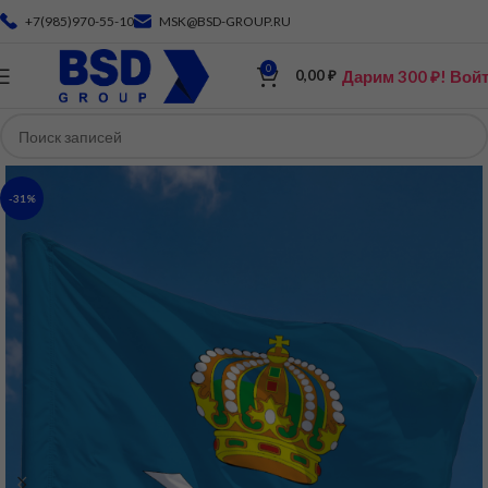
+7(985)970-55-10
MSK@BSD-GROUP.RU
0
Дарим 300 ₽! Вой
0,00
₽
-31%