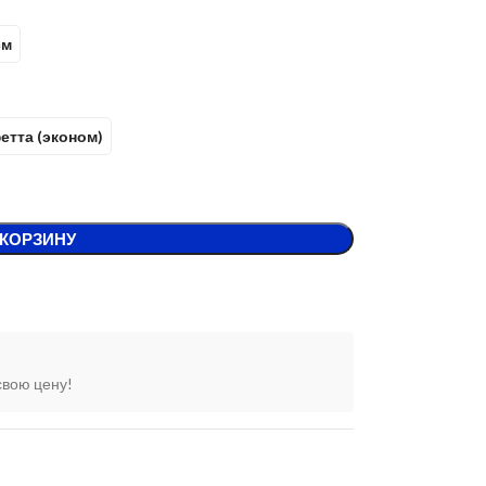
см
етта (эконом)
 КОРЗИНУ
свою цену!