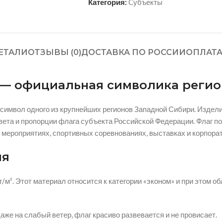
Категория:
Cубъекты
ЕТАЛИ
ОТЗЫВЫ (0)
ДОСТАВКА ПО РОССИИ
ОПЛАТ
м — официальная символика регио
символ одного из крупнейших регионов Западной Сибири. Издели
ета и пропорции флага субъекта Российской Федерации. Флаг п
 мероприятиях, спортивных соревнованиях, выставках и корпора
ия
г/м². Этот материал относится к категории «эконом» и при этом
аже на слабый ветер, флаг красиво развевается и не провисает.