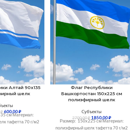
ики Алтай 90х135
Флаг Республики
фирный шелк
Башкортостан 150х225 см
полиэфирный шелк
бъекты
600,00
₽
Cубъекты
0
₽
35 см Материал:
1850,00
₽
2700,00
₽
Размер: 150х225 см Материал:
лк тафетта 70 г/м2
полиэфирный шелк тафетта 70 г/м2