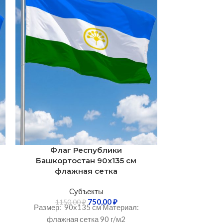
Флаг Республики
Флаг Рес
Башкортостан 90х135 см
100х150 
флажная сетка
Cубъекты
1750
Размер: 10
750,00
₽
1150,00
₽
Размер: 90х135 см Материал:
флажна
флажная сетка 90 г/м2