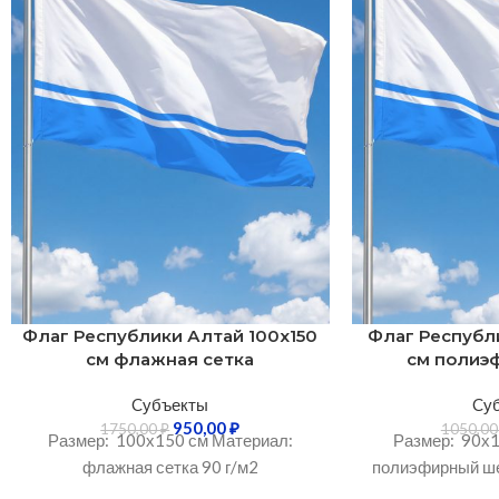
Флаг Республики Алтай 100х150
Флаг Республ
см флажная сетка
см полиэ
Cубъекты
Cу
950,00
₽
1750,00
₽
1050,0
Размер: 100х150 см Материал:
Размер: 90х1
флажная сетка 90 г/м2
полиэфирный ше