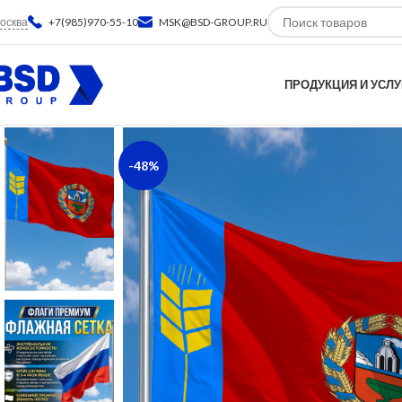
осква
+7(985)970-55-10
MSK@BSD-GROUP.RU
ПРОДУКЦИЯ И УСЛУ
-48%