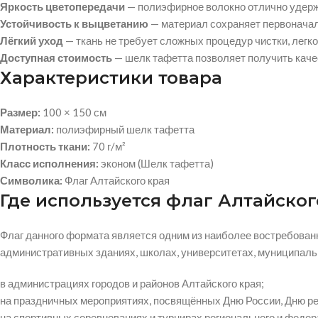
Яркость цветопередачи
— полиэфирное волокно отлично удерж
Устойчивость к выцветанию
— материал сохраняет первоначаль
Лёгкий уход
— ткань не требует сложных процедур чистки, легко
Доступная стоимость
— шелк тафетта позволяет получить каче
Характеристики товара
Размер:
100 × 150 см
Материал:
полиэфирный шелк тафетта
Плотность ткани:
70 г/м²
Класс исполнения:
эконом (Шелк тафетта)
Символика:
Флаг Алтайского края
Где используется флаг Алтайског
Флаг данного формата является одним из наиболее востребован
административных зданиях, школах, университетах, муниципаль
в администрациях городов и районов Алтайского края;
на праздничных мероприятиях, посвящённых Дню России, Дню ре
на спортивных соревнованиях и турнирах регионального и федер