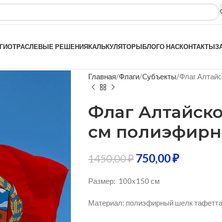
ГИ
ОТРАСЛЕВЫЕ РЕШЕНИЯ
КАЛЬКУЛЯТОРЫ
БЛОГ
О НАС
КОНТАКТЫ
З
Главная
Флаги
Cубъекты
Флаг Алтайс
Флаг Алтайско
см полиэфир
750,00
₽
1450,00
₽
Размер: 100х150 см
Материал: полиэфирный шелк тафетта