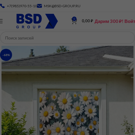
+7(985)970-55-10
MSK@BSD-GROUP.RU
0
Дарим 300 ₽! Вой
0,00
₽
-68%