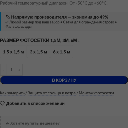
Рабочий температурный диапазон: От -50°C до +60°C.
🏷️ Напрямую производителя — экономия до 49%
✅ Любой размер под ваш забор •
Сетка для ограждения строек
•
Фальшфасады
РАЗМЕР ФОТОСЕТКИ 1,5М, 3М, 6М
1,5 х 1,5 м
3 х 1,5 м
6 х 1,5 м
В КОРЗИНУ
Как замерить
/
Защита от солнца и ветра
/
Монтаж фотосетки
Добавить в список желаний
🔥
Хотите купить дешевле?