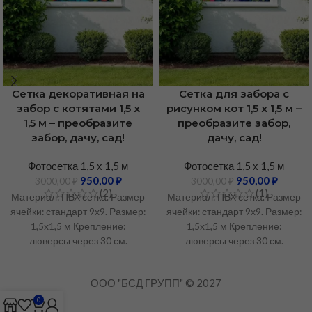
Сетка декоративная на
Сетка для забора с
забор с котятами 1,5 х
рисунком кот 1,5 х 1,5 м –
1,5 м – преобразите
преобразите забор,
забор, дачу, сад!
дачу, сад!
Фотосетка 1,5 х 1,5 м
Фотосетка 1,5 х 1,5 м
950,00
₽
950,00
₽
3000,00
₽
3000,00
₽
(2)
(1)
Материал: ПВХ сетка. Размер
Материал: ПВХ сетка. Размер
ячейки: стандарт 9х9. Размер:
ячейки: стандарт 9х9. Размер:
1,5х1,5 м Крепление:
1,5х1,5 м Крепление:
люверсы через 30 см.
люверсы через 30 см.
Устойчивость к УФ-
Устойчивость к УФ-
излучению: Не менее 3 лет.
излучению: Не менее 3 лет.
ООО "БСД ГРУПП" © 2027
Рабочий температурный
Рабочий температурный
диапазон: От -50°C до +60°C.
диапазон: От -50°C до +60°C.
0