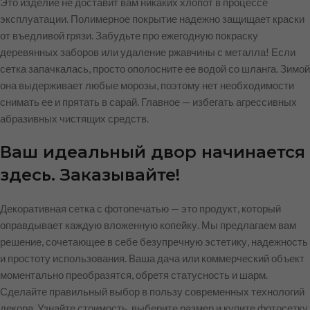
Это изделие не доставит вам никаких хлопот в процессе
эксплуатации. Полимерное покрытие надежно защищает краски
от въедливой грязи. Забудьте про ежегодную покраску
деревянных заборов или удаление ржавчины с металла! Если
сетка запачкалась, просто ополосните ее водой со шланга. Зимой
она выдерживает любые морозы, поэтому нет необходимости
снимать ее и прятать в сарай. Главное — избегать агрессивных
абразивных чистящих средств.
Ваш идеальный двор начинается
здесь. Заказывайте!
Декоративная сетка с фотопечатью — это продукт, который
оправдывает каждую вложенную копейку. Мы предлагаем вам
решение, сочетающее в себе безупречную эстетику, надежность
и простоту использования. Ваша дача или коммерческий объект
моментально преобразятся, обретя статусность и шарм.
Сделайте правильный выбор в пользу современных технологий
декора. Узнайте стоимость, выберите размер и купите фотосетку