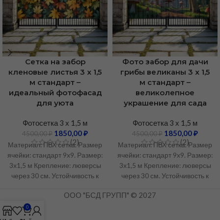
Сетка на забор
Фото забор для дачи
кленовые листья 3 х 1,5
грибы великаны 3 х 1,5
м стандарт –
м стандарт –
идеальный фотофасад
великолепное
для уюта
украшение для сада
Фотосетка 3 х 1,5 м
Фотосетка 3 х 1,5 м
1850,00
₽
1850,00
₽
4500,00
₽
4500,00
₽
(2)
(2)
Материал: ПВХ сетка. Размер
Материал: ПВХ сетка. Размер
ячейки: стандарт 9х9. Размер:
ячейки: стандарт 9х9. Размер:
3х1,5 м Крепление: люверсы
3х1,5 м Крепление: люверсы
через 30 см. Устойчивость к
через 30 см. Устойчивость к
УФ-излучению: Не менее 3
УФ-излучению: Не менее 3
ООО "БСД ГРУПП" © 2027
лет. Рабочий температурный
лет. Рабочий температурный
диапазон: От -50°C до +60°C.
диапазон: От -50°C до +60°C.
0