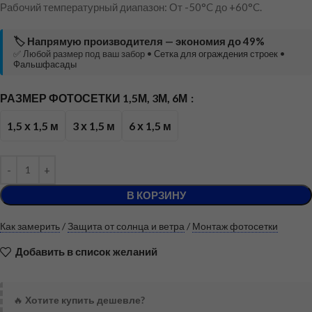
Рабочий температурный диапазон: От -50°C до +60°C.
🏷️ Напрямую производителя — экономия до 49%
✅ Любой размер под ваш забор •
Сетка для ограждения строек
•
Фальшфасады
РАЗМЕР ФОТОСЕТКИ 1,5М, 3М, 6М
1,5 х 1,5 м
3 х 1,5 м
6 х 1,5 м
В КОРЗИНУ
Как замерить
/
Защита от солнца и ветра
/
Монтаж фотосетки
Добавить в список желаний
🔥
Хотите купить дешевле?