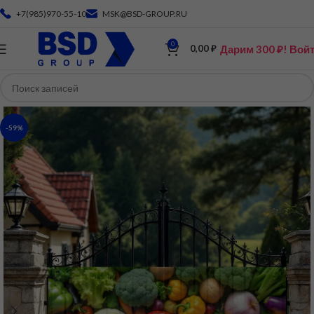
+7(985)970-55-10
MSK@BSD-GROUP.RU
0
Дарим 300 ₽! Вой
0,00
₽
-59%