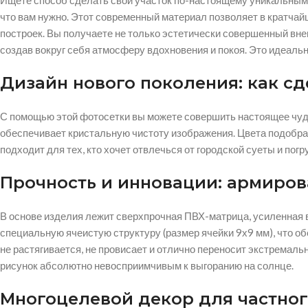
Ищете способ сделать свой участок по-настоящему уникальным 
что вам нужно. Этот современный материал позволяет в кратчай
построек. Вы получаете не только эстетически совершенный вне
создав вокруг себя атмосферу вдохновения и покоя. Это идеаль
Дизайн нового поколения: как с
С помощью этой фотосетки вы можете совершить настоящее чудо 
обеспечивает кристальную чистоту изображения. Цвета подобра
подходит для тех, кто хочет отвлечься от городской суеты и погр
Прочность и инновации: армиров
В основе изделия лежит сверхпрочная ПВХ-матрица, усиленная в
специальную ячеистую структуру (размер ячейки 9х9 мм), что о
не растягивается, не провисает и отлично переносит экстрема
рисунок абсолютно невосприимчивым к выгоранию на солнце.
Многоцелевой декор для частног