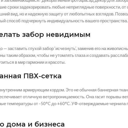
и запоминающимся? Декоративный фотофасад Декор для забора л
шие сроки задекорировать любые неприглядные поверхности, от 
шний вид, но и надежную защиту от любопытных взглядов. Позво
ный способ подчеркнуть индивидуальность вашего пространства.
делать забор невидимым
— заставить глухой забор ‘исчезнуть’, заменив его на живописн
ны таким образом, чтобы не утомлять глаза и создавать рассла
узиться в мир гармонии и красоты.
анная ПВХ-сетка
нутренним армирующим кордом. Это не обычная баннерная ткань,
беспечивает отличную ветропроницаемость. Она гасит порывы ве
льные температуры от -50°C до +60°C. УФ-отверждаемые чернила
о дома и бизнеса