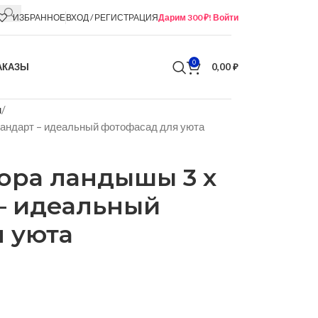
ИЗБРАННОЕ
ВХОД / РЕГИСТРАЦИЯ
Дарим 300 ₽! Войти
0
АКАЗЫ
0,00
₽
м
стандарт – идеальный фотофасад для уюта
ора ландышы 3 х
 – идеальный
 уюта