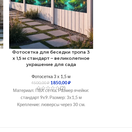
Фотосетка для беседки тропа 3
Фотосетка 
х 1,5 м стандарт – великолепное
забор 3 х
украшение для сада
великолеп
Фотосетка 3 х 1,5 м
1850,00
₽
Фотос
4500,00
₽
(2)
4500
Материал: ПВХ сетка. Размер ячейки:
Материал: ПВХ
стандарт 9х9. Размер: 3х1,5 м
стандарт 9
Крепление: люверсы через 30 см.
Крепление: 
Устойчивость к УФ-излучению: Не
Устойчивост
менее 3 лет. Рабочий температурный
менее 3 лет.
диапазон: От -50°C до +60°C.
диапазон: