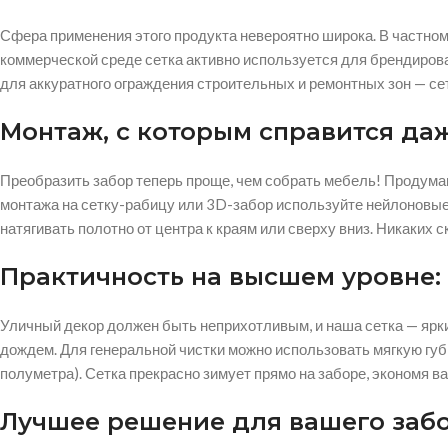
Сфера применения этого продукта невероятно широка. В частном
коммерческой среде сетка активно используется для брендирован
для аккуратного ограждения строительных и ремонтных зон — сет
Монтаж, с которым справится да
Преобразить забор теперь проще, чем собрать мебель! Продума
монтажа на сетку-рабицу или 3D-забор используйте нейлоновые
натягивать полотно от центра к краям или сверху вниз. Никаких 
Практичность на высшем уровне: 
Уличный декор должен быть неприхотливым, и наша сетка — ярки
дождем. Для генеральной чистки можно использовать мягкую губ
полуметра). Сетка прекрасно зимует прямо на заборе, экономя в
Лучшее решение для вашего забо