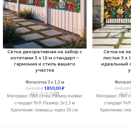
Сетка декоративная на забор с
Сетка на з
котятами 3 х 1,5 м стандарт –
листья 3 х 1
гармония и стиль вашего
идеальный 
участка
Фотосетка 3 х 1,5 м
Фотосетк
1850,00
₽
4500,00
₽
4500,00
(2)
Материал: ПВХ сетка. Размер ячейки:
Материал: ПВХ се
стандарт 9х9. Размер: 3х1,5 м
стандарт 9х9.
Крепление: люверсы через 30 см.
Крепление: люв
Устойчивость к УФ-излучению: Не
Устойчивость к
менее 3 лет. Рабочий температурный
менее 3 лет. Ра
диапазон: От -50°C до +60°C.
диапазон: От