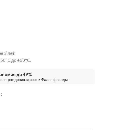
е 3 лет.
-50°C до +60°C.
кономия до 49%
ля ограждения строек
•
Фальшфасады
М