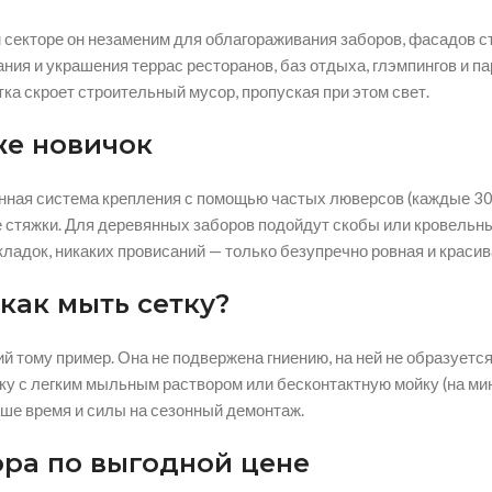
 секторе он незаменим для облагораживания заборов, фасадов с
ия и украшения террас ресторанов, баз отдыха, глэмпингов и па
ка скроет строительный мусор, пропуская при этом свет.
же новичок
нная система крепления с помощью частых люверсов (каждые 30 
 стяжки. Для деревянных заборов подойдут скобы или кровельн
складок, никаких провисаний — только безупречно ровная и красив
как мыть сетку?
й тому пример. Она не подвержена гниению, на ней не образует
ку с легким мыльным раствором или бесконтактную мойку (на ми
аше время и силы на сезонный демонтаж.
ра по выгодной цене