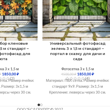
абор кленовые
Универсальный фотофасад
,5 м стандарт –
зелень 3 х 1,5 м стандарт –
фотофасад для
портал в сказку для дачи и
уюта
сада
а 3 х 1,5 м
Фотосетка 3 х 1,5 м
1850,00
₽
1850,00
₽
₽
4500,00
₽
(2)
(4)
тка. Размер ячейки:
Материал: ПВХ сетка. Размер ячейки:
 Размер: 3х1,5 м
стандарт 9х9. Размер: 3х1,5 м
ерсы через 30 см.
Крепление: люверсы через 30 см.
 УФ-излучению: Не
Устойчивость к УФ-излучению: Не
бочий температурный
менее 3 лет. Рабочий температурный
ООО "БСД ГРУПП" © 2027
 -50°C до +60°C.
диапазон: От -50°C до +60°C.