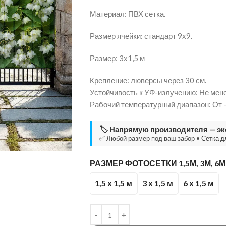
Материал: ПВХ сетка.
Размер ячейки: стандарт 9х9.
Размер: 3х1,5 м
Крепление: люверсы через 30 см.
Устойчивость к УФ-излучению: Не мене
Рабочий температурный диапазон: От 
🏷️ Напрямую производителя — э
✅ Любой размер под ваш забор •
Сетка д
РАЗМЕР ФОТОСЕТКИ 1,5М, 3М, 6
1,5 х 1,5 м
3 х 1,5 м
6 х 1,5 м