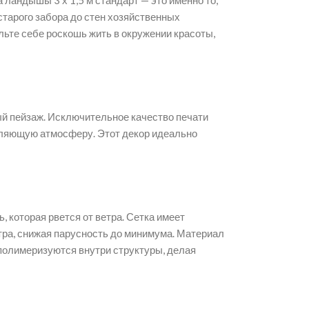
андышы 3 х 1,5 м стандарт — это именно то,
старого забора до стен хозяйственных
льте себе роскошь жить в окружении красоты,
ый пейзаж. Исключительное качество печати
бляющую атмосферу. Этот декор идеально
 которая рвется от ветра. Сетка имеет
тра, снижая парусность до минимума. Материал
 полимеризуются внутри структуры, делая