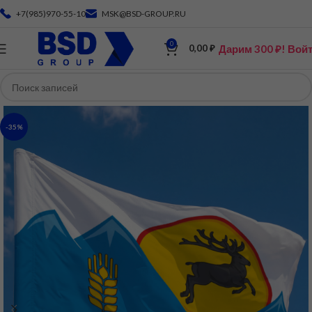
+7(985)970-55-10
MSK@BSD-GROUP.RU
0
Дарим 300 ₽! Вой
0,00
₽
-35%