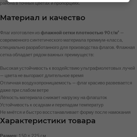
района в точных цветах и пропорциях.
Материал и качество
Флаг изготовлен из
флажной сетки плотностью 90 г/м²
—
современного синтетического материала премиум-класса,
специально разработанного для производства флагов. Флажная
сетка обладает рядом важных преимуществ:
Высокая устойчивость к воздействию ультрафиолетовых лучей
— цвета не выгорают длительное время
Отличная воздухопроницаемость — флаг красиво развевается
даже при слабом ветре
Лёгкость материала снижает нагрузку на флагшток
Устойчивость к осадкам и перепадам температур
Не мнётся и быстро восстанавливает форму после намокания
Характеристики товара
Размер:
150 × 225 см