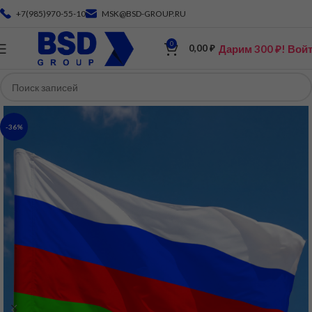
+7(985)970-55-10
MSK@BSD-GROUP.RU
0
Дарим 300 ₽! Вой
0,00
₽
-36%