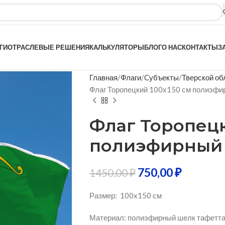
ГИ
ОТРАСЛЕВЫЕ РЕШЕНИЯ
КАЛЬКУЛЯТОРЫ
БЛОГ
О НАС
КОНТАКТЫ
З
Главная
Флаги
Cубъекты
Тверской об
Флаг Торопецкий 100х150 см полиэфи
Флаг Торопецк
полиэфирный
750,00
₽
1450,00
₽
Размер: 100х150 см
Материал: полиэфирный шелк тафетта