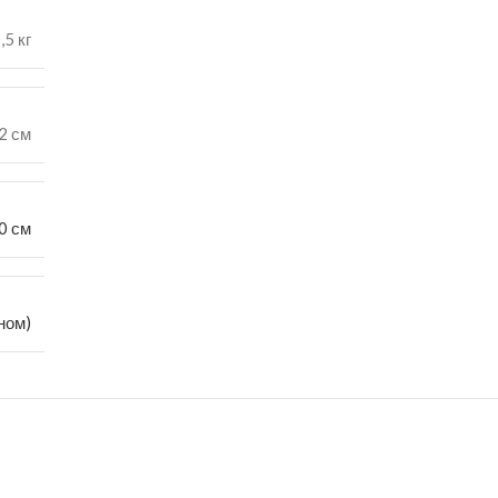
,5 кг
 2 см
0 см
ном)