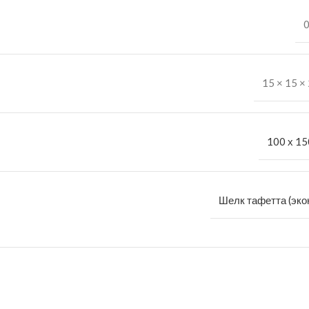
0
15 × 15 ×
100 х 15
Шелк тафетта (эко