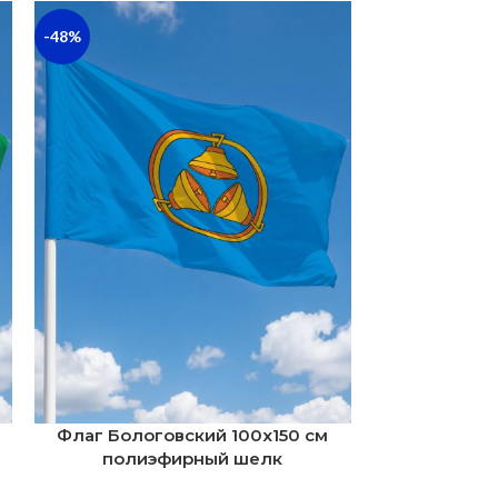
-48%
-43%
Флаг Бологовский 100х150 см
Флаг Боло
полиэфирный шелк
поли