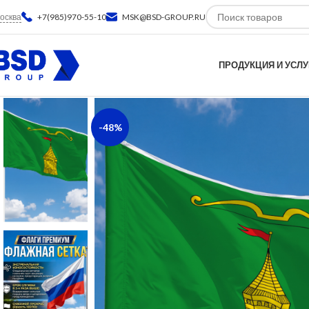
осква
+7(985)970-55-10
MSK@BSD-GROUP.RU
ПРОДУКЦИЯ И УСЛУ
-48%