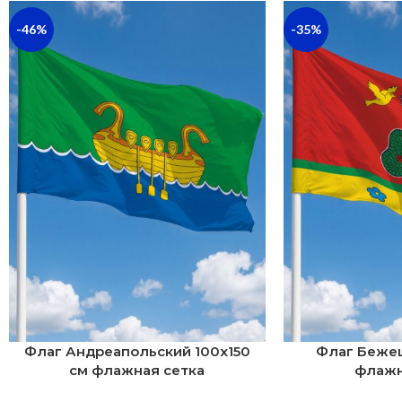
-46%
-35%
Флаг Андреапольский 100х150
Флаг Бежец
см флажная сетка
флажн