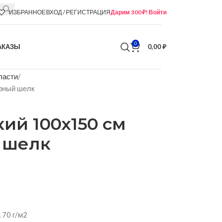
ИЗБРАННОЕ
ВХОД / РЕГИСТРАЦИЯ
Дарим 300 ₽! Войти
0
АКАЗЫ
0,00
₽
ласти
рный шелк
ий 100х150 см
 шелк
 70 г/м2