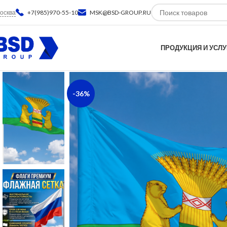
осква
+7(985)970-55-10
MSK@BSD-GROUP.RU
ПРОДУКЦИЯ И УСЛУ
-36%