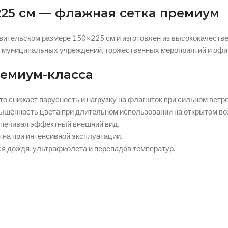
225 см — флажная сетка премиум
ительском размере 150×225 см и изготовлен из высококачествен
 муниципальных учреждений, торжественных мероприятий и оф
емиум-класса
то снижает парусность и нагрузку на флагшток при сильном ветре
сыщенность цвета при длительном использовании на открытом во
еспечивая эффектный внешний вид.
тна при интенсивной эксплуатации.
я дождя, ультрафиолета и перепадов температур.