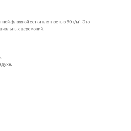
ной флажной сетки плотностью 90 г/м². Это
ициальных церемоний.
.
здухе.