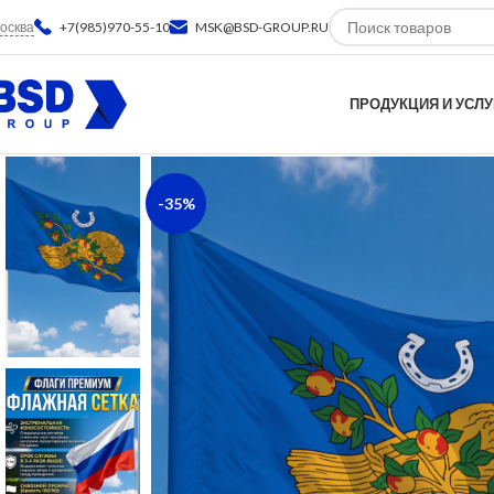
осква
+7(985)970-55-10
MSK@BSD-GROUP.RU
ПРОДУКЦИЯ И УСЛУ
-35%