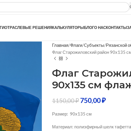
ГИ
ОТРАСЛЕВЫЕ РЕШЕНИЯ
КАЛЬКУЛЯТОРЫ
БЛОГ
О НАС
КОНТАКТЫ
З
Главная
Флаги
Cубъекты
Рязанской о
Флаг Старожиловский район 90х135 с
Флаг Старожи
90х135 см фла
750,00
₽
1150,00
₽
Размер: 90х135 см
Материал: полиэфирный шелк тафетта