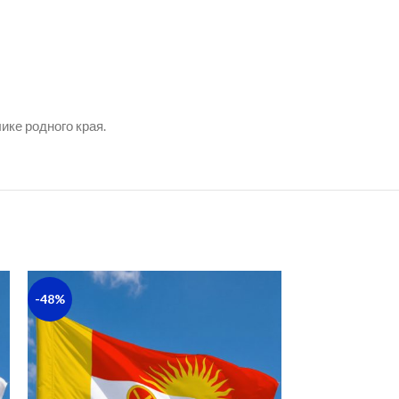
ке родного края.
-48%
-31%