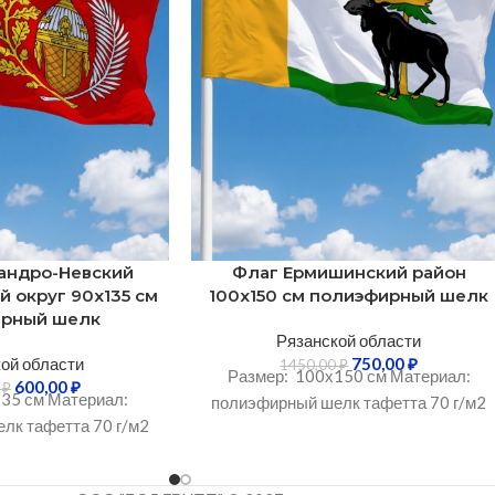
андро-Невский
Флаг Ермишинский район
 округ 90х135 см
100х150 см полиэфирный шелк
ирный шелк
Рязанской области
ой области
750,00
₽
1450,00
₽
Размер: 100х150 см Материал:
600,00
₽
0
₽
35 см Материал:
полиэфирный шелк тафетта 70 г/м2
лк тафетта 70 г/м2