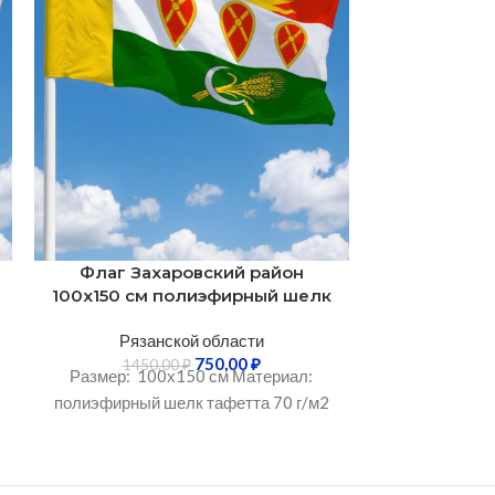
Флаг Захаровский район
Флаг За
100х150 см полиэфирный шелк
150х225 см
Рязанской области
Ряза
750,00
₽
1450,00
₽
2700
Размер: 100х150 см Материал:
Размер: 15
полиэфирный шелк тафетта 70 г/м2
полиэфирный 