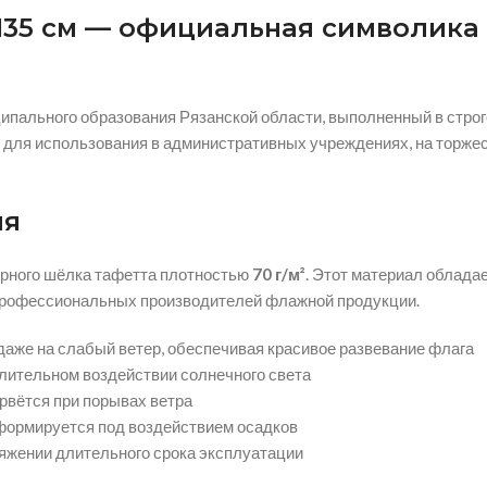
135 см — официальная символика
пального образования Рязанской области, выполненный в строг
для использования в административных учреждениях, на торжес
ия
рного шёлка тафетта плотностью
70 г/м²
. Этот материал облад
профессиональных производителей флажной продукции.
даже на слабый ветер, обеспечивая красивое развевание флага
длительном воздействии солнечного света
 рвётся при порывах ветра
формируется под воздействием осадков
яжении длительного срока эксплуатации