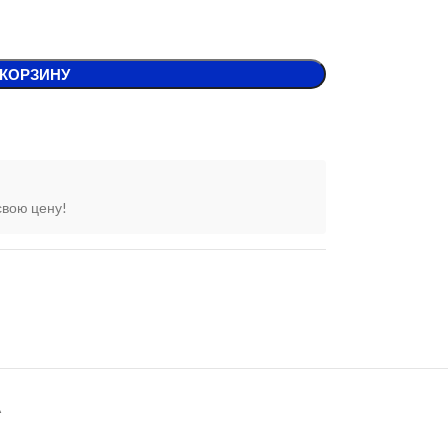
 КОРЗИНУ
свою цену!
А