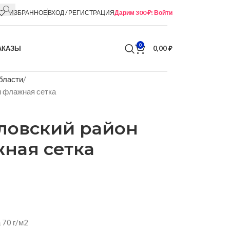
ИЗБРАННОЕ
ВХОД / РЕГИСТРАЦИЯ
Дарим 300 ₽! Войти
0
АКАЗЫ
0,00
₽
бласти
м флажная сетка
ловский район
жная сетка
 70 г/м2