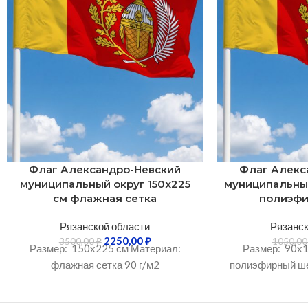
Флаг Александро-Невский
Флаг Алекс
муниципальный округ 150х225
муниципальный
см флажная сетка
полиэф
Рязанской области
Рязанск
2250,00
₽
3500,00
₽
1050,0
Размер: 150х225 см Материал:
Размер: 90х1
флажная сетка 90 г/м2
полиэфирный ше