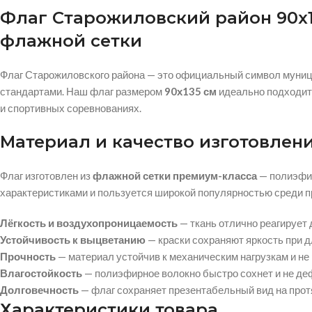
Флаг Старожиловский район 90х
флажной сетки
Флаг Старожиловского района — это официальный символ муници
стандартами. Наш флаг размером
90х135 см
идеально подходит 
и спортивных соревнованиях.
Материал и качество изготовлен
Флаг изготовлен из
флажной сетки премиум-класса
— полиэфи
характеристиками и пользуется широкой популярностью среди 
Лёгкость и воздухопроницаемость
— ткань отлично реагирует 
Устойчивость к выцветанию
— краски сохраняют яркость при 
Прочность
— материал устойчив к механическим нагрузкам и не
Влагостойкость
— полиэфирное волокно быстро сохнет и не де
Долговечность
— флаг сохраняет презентабельный вид на прот
Характеристики товара