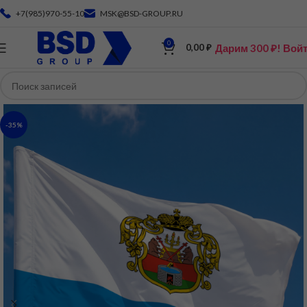
+7(985)970-55-10
MSK@BSD-GROUP.RU
0
Дарим 300 ₽! Вой
0,00
₽
-35%