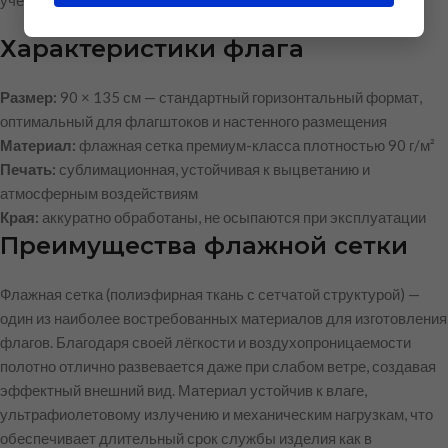
учебных учреждений и общественных пространств.
Характеристики флага
Размер:
90 × 135 см — стандартный горизонтальный формат,
оптимальный для флагштоков и настенного размещения
Материал:
флажная сетка премиум-класса плотностью 90 г/м²
Печать:
сублимационная, устойчивая к выцветанию и
атмосферным воздействиям
Края:
аккуратно обработаны, не осыпаются при эксплуатации
Преимущества флажной сетки
Флажная сетка (полиэфирная ткань с сетчатой структурой) —
один из наиболее востребованных материалов для изготовления
флагов. Благодаря своей лёгкости и воздухопроницаемости
полотно отлично развевается даже при слабом ветре, создавая
эффектный внешний вид. Материал устойчив к влаге,
ультрафиолетовому излучению и механическим нагрузкам, что
обеспечивает длительный срок службы изделия как в