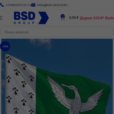
+7(985)970-55-10
MSK@BSD-GROUP.RU
0
Дарим 300 ₽! Вой
0,00
₽
-43%