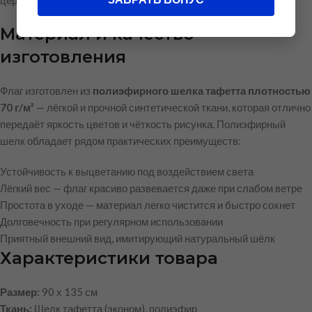
церемониях.
Материал и качество
изготовления
Флаг изготовлен из
полиэфирного шелка тафетта плотностью
70 г/м²
— лёгкой и прочной синтетической ткани, которая отлично
передаёт яркость цветов и чёткость рисунка. Полиэфирный
шелк обладает рядом практических преимуществ:
Устойчивость к выцветанию под воздействием света
Лёгкий вес — флаг красиво развевается даже при слабом ветре
Простота в уходе — материал легко чистится и быстро сохнет
Долговечность при регулярном использовании
Приятный внешний вид, имитирующий натуральный шёлк
Характеристики товара
Размер:
90 х 135 см
Ткань:
Шелк тафетта (эконом), полиэфир