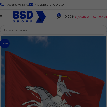
+7(985)970-55-10
MSK@BSD-GROUP.RU
0
Дарим 300 ₽! Вой
0,00
₽
-36%