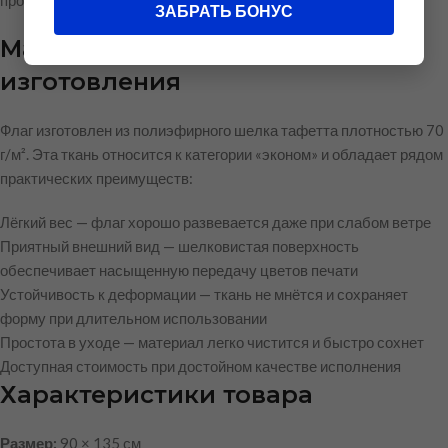
пространств.
ЗАБРАТЬ БОНУС
Материал и качество
изготовления
Флаг изготовлен из полиэфирного шелка тафетта плотностью 70
г/м². Эта ткань относится к категории «эконом» и обладает рядом
практических преимуществ:
Лёгкий вес — флаг хорошо развевается даже при слабом ветре
Приятный внешний вид — шелковистая поверхность
обеспечивает насыщенную передачу цветов печати
Устойчивость к деформации — ткань не мнётся и сохраняет
форму при длительном использовании
Простота в уходе — материал легко чистится и быстро сохнет
Доступная стоимость при достойном качестве исполнения
Характеристики товара
Размер:
90 × 135 см