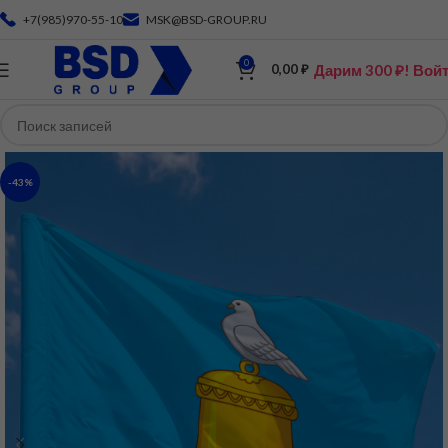
+7(985)970-55-10
MSK@BSD-GROUP.RU
0
Дарим 300 ₽! Вой
0,00
₽
-43%