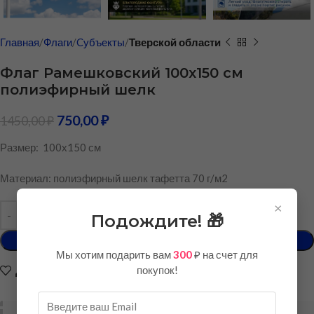
Главная
Флаги
Cубъекты
Тверской области
Флаг Рамешковский 100х150 см
полиэфирный шелк
750,00
₽
1450,00
₽
Размер: 100х150 см
Материал: полиэфирный шелк тафетта 70 г/м2
×
Подождите! 🎁
В КОРЗИНУ
Мы хотим подарить вам
300
₽ на счет для
покупок!
Добавить в список желаний