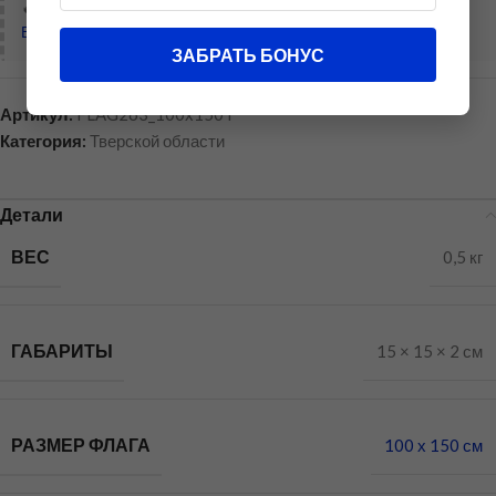
🔥
Хотите купить дешевле?
Войдите в аккаунт
, чтобы предложить свою цену!
ЗАБРАТЬ БОНУС
Артикул:
FLAG263_100x150T
Категория:
Тверской области
Детали
ВЕС
0,5 кг
ГАБАРИТЫ
15 × 15 × 2 см
РАЗМЕР ФЛАГА
100 х 150 см