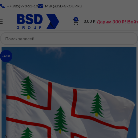
+7(985)970-55-10
MSK@BSD-GROUP.RU
0
Дарим 300 ₽! Вой
0,00
₽
-48%