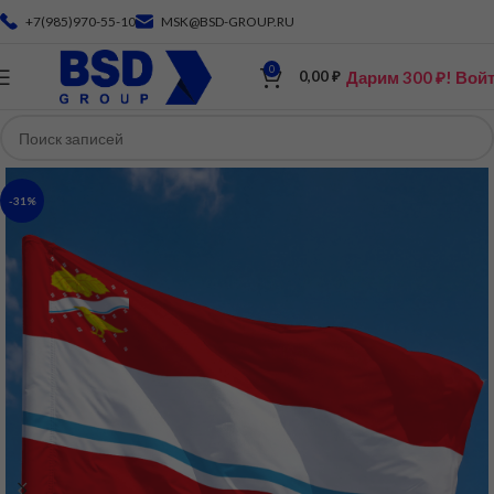
+7(985)970-55-10
MSK@BSD-GROUP.RU
0
Дарим 300 ₽! Вой
0,00
₽
-31%