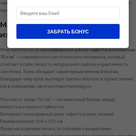
городских праздниках, официальных церемониях и публичных
пространствах.
Материал и качество
ЗАБРАТЬ БОНУС
изготовления
Флаг изготовлен из
полиэфирного шёлка тафетта плотностью
70 г/м²
— современного синтетического материала, который
сочетает в себе лёгкость натурального шёлка и практичность
синтетики. Ткань обладает характерным мягким блеском,
благодаря чему флаг выглядит презентабельно и торжественно
как в помещении, так и на открытом воздухе.
Плотность ткани: 70 г/м² — оптимальный баланс между
лёгкостью и износостойкостью
Материал: полиэфирный шёлк тафетта (серия эконом)
Размер полотна: 150 х 225 см
Яркая насыщенная печать, устойчивая к выцветанию
Лёгкий вес полотна обеспечивает красивое развевание даже при