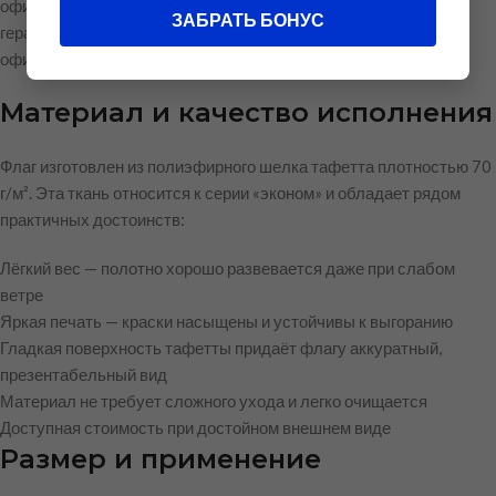
официальных церемоний. Флаг точно воспроизводит
ЗАБРАТЬ БОНУС
геральдические цвета и символику округа в соответствии с
официальным описанием.
Материал и качество исполнения
Флаг изготовлен из полиэфирного шелка тафетта плотностью 70
г/м². Эта ткань относится к серии «эконом» и обладает рядом
практичных достоинств:
Лёгкий вес — полотно хорошо развевается даже при слабом
ветре
Яркая печать — краски насыщены и устойчивы к выгоранию
Гладкая поверхность тафетты придаёт флагу аккуратный,
презентабельный вид
Материал не требует сложного ухода и легко очищается
Доступная стоимость при достойном внешнем виде
Размер и применение