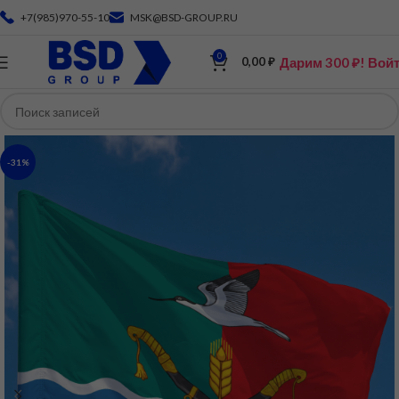
+7(985)970-55-10
MSK@BSD-GROUP.RU
0
Дарим 300 ₽! Вой
0,00
₽
-31%