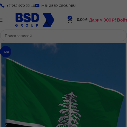
+7(985)970-55-10
MSK@BSD-GROUP.RU
0
Дарим 300 ₽! Вой
0,00
₽
-43%