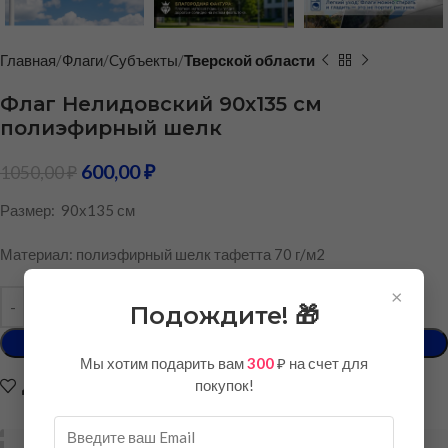
Главная
Флаги
Cубъекты
Тверской области
Флаг Нелидовский 90х135 см
полиэфирный шелк
600,00
₽
1050,00
₽
Размер: 90х135 см
Материал: полиэфирный шелк тафетта 70 г/м2
×
Подождите! 🎁
В КОРЗИНУ
Мы хотим подарить вам
300
₽ на счет для
покупок!
Добавить в список желаний