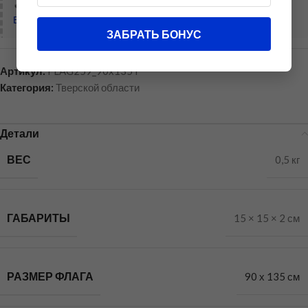
🔥
Хотите купить дешевле?
Войдите в аккаунт
, чтобы предложить свою цену!
ЗАБРАТЬ БОНУС
Артикул:
FLAG259_90x135T
Категория:
Тверской области
Детали
ВЕС
0,5 кг
ГАБАРИТЫ
15 × 15 × 2 см
РАЗМЕР ФЛАГА
90 х 135 см