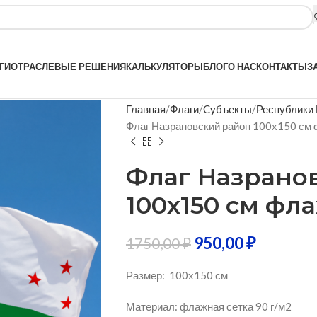
ГИ
ОТРАСЛЕВЫЕ РЕШЕНИЯ
КАЛЬКУЛЯТОРЫ
БЛОГ
О НАС
КОНТАКТЫ
З
Главная
Флаги
Cубъекты
Республики
Флаг Назрановский район 100х150 см 
Флаг Назрано
100х150 см фл
950,00
₽
1750,00
₽
Размер: 100х150 см
Материал: флажная сетка 90 г/м2