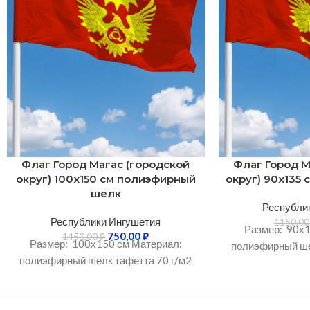
Флаг Город Магас (городской
Флаг Город М
округ) 100х150 см полиэфирный
округ) 90х135
шелк
Республи
Республики Ингушетия
1150,0
Размер: 90х1
750,00
₽
1450,00
₽
Размер: 100х150 см Материал:
полиэфирный ше
полиэфирный шелк тафетта 70 г/м2