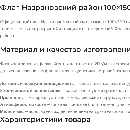
Флаг Назрановский район 100×15
Официальный флаг Назрановского района в размере 100×150 см
торжественных мероприятий и официальных церемоний. Флаг вы
района.
Материал и качество изготовлен
Флаг изготовлен из флажной сетки плотностью
90 г/м²
категории
для использования на флагштоках и в условиях ветровой нагрузк
Лёгкость и воздухопроницаемость
— флаг легко развевается д
Устойчивость к выцветанию
— краситель глубоко проникает в
Прочность
— материал устойчив к механическим нагрузкам, не р
Атмосферостойкость
— флажная сетка не боится дождя, ультр
Малый вес
— полотно не создаёт излишней нагрузки на флагшто
Характеристики товара