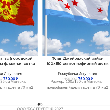
агас (городской
Флаг Джейрахский район
 см флажная сетка
100х150 см полиэфирный шелк
ки Ингушетия
Республики Ингушетия
750,00
₽
750,00
₽
0
₽
1450,00
₽
35 см Материал:
Размер: 100х150 см Материал:
лк тафетта 70 г/м2
полиэфирный шелк тафетта 70 г/м2
ООО "БСД ГРУПП" © 2027