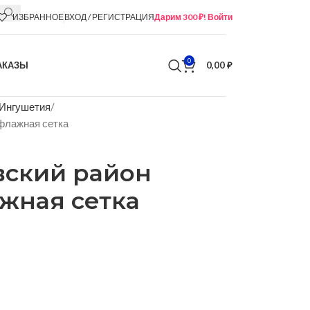
ИЗБРАННОЕ
ВХОД / РЕГИСТРАЦИЯ
Дарим 300 ₽! Войти
0
АКАЗЫ
0,00
₽
 Ингушетия
флажная сетка
вский район
ажная сетка