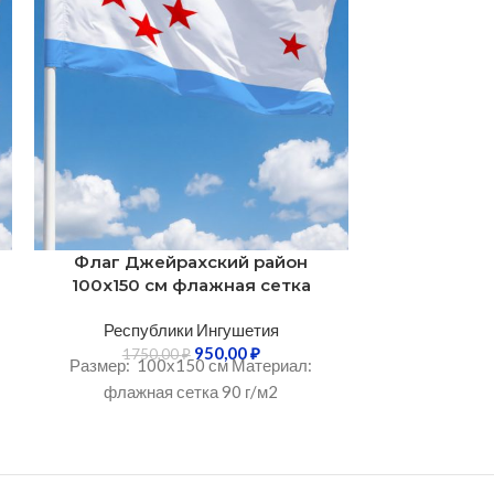
Флаг Джейрахский район
Флаг Дж
100х150 см флажная сетка
90х135 см
Республики Ингушетия
Респуб
950,00
₽
1750,00
₽
1050
Размер: 100х150 см Материал:
Размер: 9
флажная сетка 90 г/м2
полиэфирный 