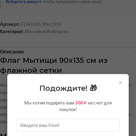
Войдите в аккаунт
, чтобы предложить свою цену!
Артикул:
FLAG145_90x135S
Категория:
Московской области
Описание
Флаг Мытищи 90х135 см из
флажной сетки
×
Флаг города Мытищи размером 90х135 см — это официальная
Подождите! 🎁
городская символика, выполненная в строгом соответствии с
геральдическими стандартами. Флаг станет достойным
Мы хотим подарить вам
300
₽ на счет для
украшением административных зданий, спортивных
покупок!
мероприятий, городских праздников и корпоративных событий,
проводимых в Мытищах и Московской области.