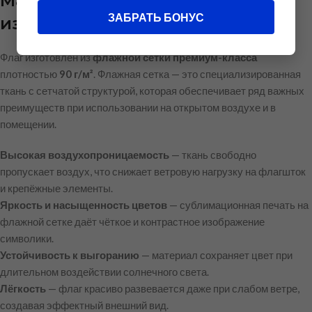
Материал и качество
ЗАБРАТЬ БОНУС
изготовления
Флаг изготовлен из
флажной сетки премиум-класса
плотностью
90 г/м²
. Флажная сетка — это специализированная
ткань с сетчатой структурой, которая обеспечивает ряд важных
преимуществ при использовании на открытом воздухе и в
помещении.
Высокая воздухопроницаемость
— ткань свободно
пропускает воздух, что снижает ветровую нагрузку на флагшток
и крепёжные элементы.
Яркость и насыщенность цветов
— сублимационная печать на
флажной сетке даёт чёткое и контрастное изображение
символики.
Устойчивость к выгоранию
— материал сохраняет цвет при
длительном воздействии солнечного света.
Лёгкость
— флаг красиво развевается даже при слабом ветре,
создавая эффектный внешний вид.