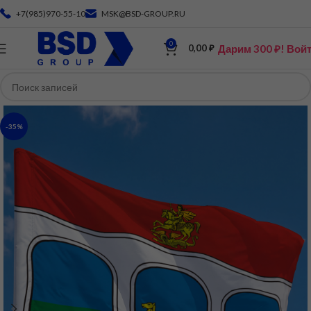
+7(985)970-55-10
MSK@BSD-GROUP.RU
0
Дарим 300 ₽! Вой
0,00
₽
-35%