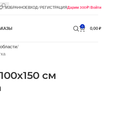
ИЗБРАННОЕ
ВХОД / РЕГИСТРАЦИЯ
Дарим 300 ₽! Войти
0
АКАЗЫ
0,00
₽
 области
тка
100х150 см
а