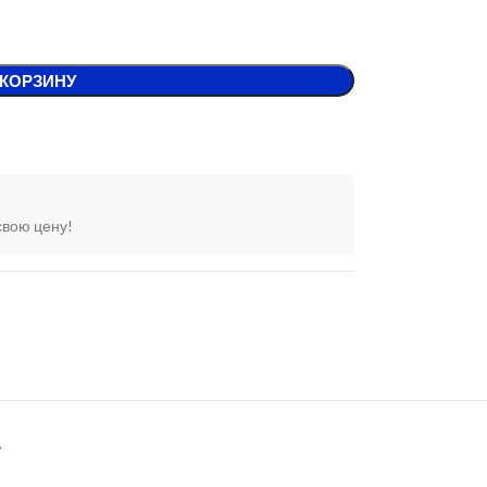
 КОРЗИНУ
свою цену!
А