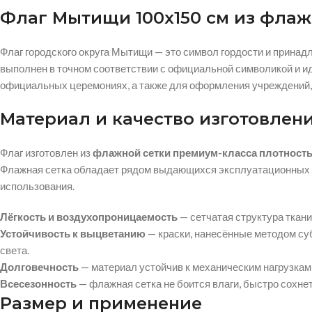
Флаг Мытищи 100х150 см из флаж
Флаг городского округа Мытищи — это символ гордости и прина
выполнен в точном соответствии с официальной символикой и ид
официальных церемониях, а также для оформления учреждений,
Материал и качество изготовлен
Флаг изготовлен из
флажной сетки премиум-класса плотность
Флажная сетка обладает рядом выдающихся эксплуатационных х
использования.
Лёгкость и воздухопроницаемость
— сетчатая структура ткан
Устойчивость к выцветанию
— краски, нанесённые методом суб
света.
Долговечность
— материал устойчив к механическим нагрузкам,
Всесезонность
— флажная сетка не боится влаги, быстро сохне
Размер и применение