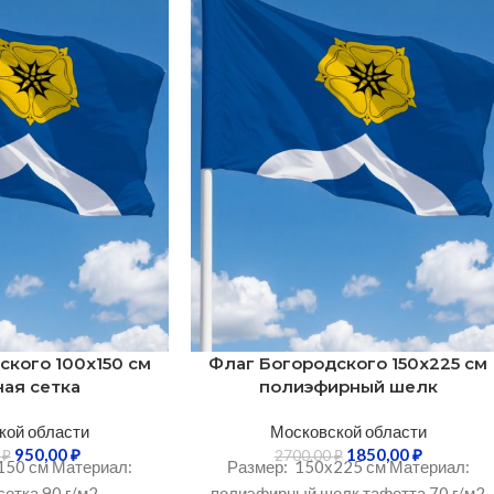
ского 100х150 см
Флаг Богородского 150х225 см
ая сетка
полиэфирный шелк
кой области
Московской области
950,00
₽
1850,00
₽
0
₽
2700,00
₽
150 см Материал:
Размер: 150х225 см Материал:
етка 90 г/м2
полиэфирный шелк тафетта 70 г/м2