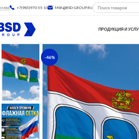
осква
+7(985)970-55-10
MSK@BSD-GROUP.RU
ПРОДУКЦИЯ И УСЛУ
-46%