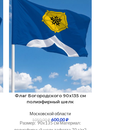
Флаг Богородского 90х135 см
Флаг Бро
полиэфирный шелк
поли
Московской области
Моско
600,00
₽
1050,00
₽
1450
Размер: 90х135 см Материал:
Размер: 10
полиэфирный шелк тафетта 70 г/м2
полиэфирный 