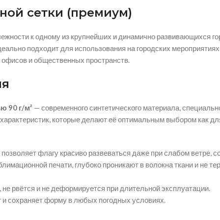
ной сетки (премиум)
длежности к одному из крупнейших и динамично развивающихся г
еально подходит для использования на городских мероприятиях,
 офисов и общественных пространств.
ия
ю 90 г/м²
— современного синтетического материала, специально
арактеристик, которые делают её оптимальным выбором как для
и позволяет флагу красиво развеваться даже при слабом ветре, 
лимационной печати, глубоко проникают в волокна ткани и не те
 не рвётся и не деформируется при длительной эксплуатации.
т и сохраняет форму в любых погодных условиях.