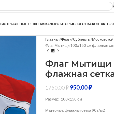
ГИ
ОТРАСЛЕВЫЕ РЕШЕНИЯ
КАЛЬКУЛЯТОРЫ
БЛОГ
О НАС
КОНТАКТЫ
З
Главная
Флаги
Cубъекты
Московской
Флаг Мытищи 100х150 см флажная се
Флаг Мытищи 
флажная сетк
950,00
₽
1750,00
₽
Размер: 100х150 см
Материал: флажная сетка 90 г/м2