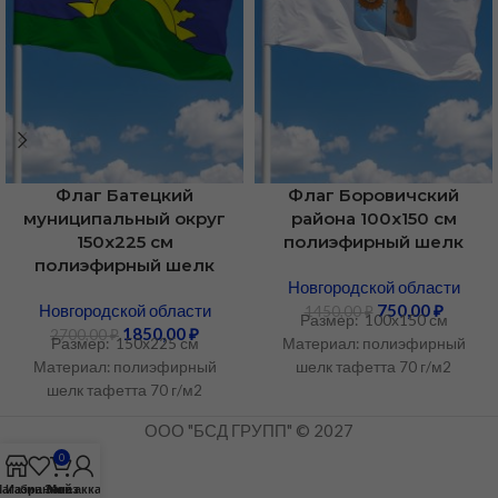
Флаг Батецкий
Флаг Боровичский
муниципальный округ
района 100х150 см
150х225 см
полиэфирный шелк
полиэфирный шелк
Новгородской области
Новгородской области
750,00
₽
1450,00
₽
Размер: 100х150 см
1850,00
₽
2700,00
₽
Размер: 150х225 см
Материал: полиэфирный
Материал: полиэфирный
шелк тафетта 70 г/м2
шелк тафетта 70 г/м2
ООО "БСД ГРУПП" © 2027
0
агазин
Избранное
Заказ
Мой аккаунт