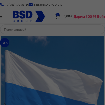
+7(985)970-55-10
MSK@BSD-GROUP.RU
0
Дарим 300 ₽! Вой
0,00
₽
-35%