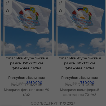
Флаг Ики-Бурульский
Флаг Ики-Бурульский
район 150х225 см
район 90х135 см
флажная сетка
флажная сетка
Республики Калмыкия
Республики Калмыкия
2250,00
₽
750,00
₽
3500,00
₽
1150,00
₽
Размер: 150х225 см
Размер: 90х135 см
Материал: флажная сетка 90
Материал: полиэфирный
г/м2
шелк тафетта 70 г/м2
ООО "БСД ГРУПП" © 2027