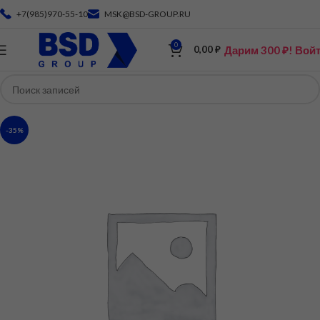
+7(985)970-55-10
MSK@BSD-GROUP.RU
0
Дарим 300 ₽! Вой
0,00
₽
-35%