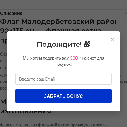
Описание
Флаг Малодербетовский район
90×135 см — флажная сетка
×
премиум
Подождите! 🎁
Официальный флаг Малодербетовского района выполнен в
Мы хотим подарить вам
300
₽ на счет для
стандартном горизонтальном формате 90×135 см. Это
покупок!
оптимальный размер для использования на флагштоках, в
административных зданиях, на торжественных мероприятиях,
праздниках и официальных церемониях. Флаг отличается чётким
воспроизведением цветов и символики района.
ЗАБРАТЬ БОНУС
Материал и качество
изготовления
Флаг изготовлен из
флажной сетки премиум-класса
—