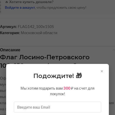
🔥
Хотите купить дешевле?
Войдите в аккаунт
, чтобы предложить свою цену!
Артикул:
FLAG142_100x150S
Категория:
Московской области
Описание
Флаг Лосино-Петровского
100×150 см из флажной сетки
×
Подождите! 🎁
Официальный флаг города Лосино-Петровского — символ
муниципального образования Московской области. Флаг
Мы хотим подарить вам
300
₽ на счет для
выполнен в размере
100×150 см
и изготовлен из
покупок!
высококачественной
флажной сетки плотностью 90 г/м²
класса «премиум». Это оптимальный формат для использования
на флагштоках, в актовых залах, переговорных комнатах, на