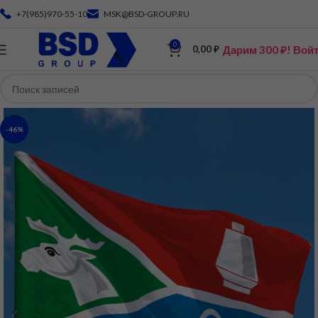
+7(985)970-55-10
MSK@BSD-GROUP.RU
0
Дарим 300 ₽! Вой
0,00
₽
-46%