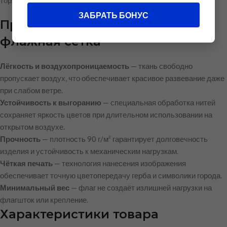
торжественных мероприятиях и городских праздниках.
ЗАБРАТЬ БОНУС
Преимущества материала —
флажная сетка
Лёгкость и воздухопроницаемость
— ткань свободно
пропускает воздух, что обеспечивает красивое развевание даже
при слабом ветре.
Устойчивость к выгоранию
— специальная обработка нитей
сохраняет яркость цветов при длительном использовании на
открытом воздухе.
Прочность
— плотность 90 г/м² гарантирует долговечность
изделия и устойчивость к механическим нагрузкам.
Чёткая печать
— технология нанесения изображения
обеспечивает точную цветопередачу герба и символики города.
Минимальный вес
— флаг не создаёт излишней нагрузки на
флагшток или крепление.
Характеристики товара