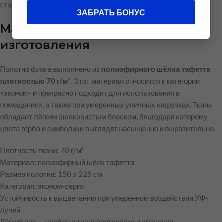
стандартами и отличается аккуратным исполнением.
ЗАБРАТЬ БОНУС
Материал и качество
изготовления
Полотно флага выполнено из
полиэфирного шёлка тафетта
плотностью 70 г/м²
. Этот материал относится к категории
«эконом» и прекрасно подходит для использования в
помещениях, а также при умеренных уличных нагрузках. Ткань
обладает лёгким шелковистым блеском, благодаря которому
цвета герба и символики выглядят насыщенно и выразительно.
Плотность ткани: 70 г/м²
Материал: полиэфирный шёлк тафетта
Размер полотна: 150 х 225 см
Категория: эконом-серия
Устойчивость к выцветанию при умеренном воздействии УФ-
лучей
Лёгкий вес — удобен в транспортировке и хранении