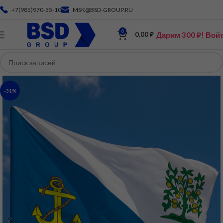
+7(985)970-55-10
MSK@BSD-GROUP.RU
0
Дарим 300 ₽! Вой
0,00
₽
-31%