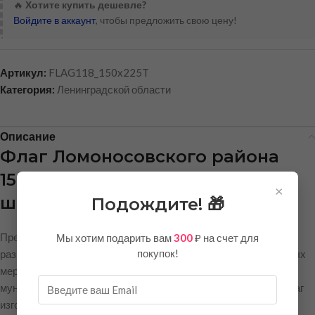
🔥
Хотите купить дешевле?
Войдите в аккаунт
, чтобы предложить свою цену!
Артикул:
FLAG118_150x225T
Категория:
Ленинградской области
Описание
Флаг Ломоносовского района
150х225 см из полиэфирного
×
шёлка
Подождите! 🎁
Представляем официальный флаг Ломоносовского района
Мы хотим подарить вам
300
₽ на счет для
покупок!
размером
150х225 см
— идеальный выбор для торжественных
мероприятий, оформления административных зданий,
муниципальных учреждений, школ и культурных центров. Флаг
изготовлен в строгом соответствии с геральдическими