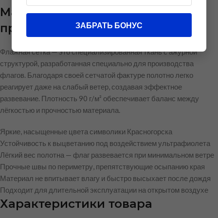
Материал: флажная сетка
ЗАБРАТЬ БОНУС
премиум-класса
Флажная сетка — это специализированная ткань с ажурной
структурой, разработанная специально для производства
флагов. Благодаря своей сетчатой фактуре полотно легко
реагирует даже на слабый ветер, создавая эффектное
развевание. Плотность 90 г/м² обеспечивает баланс между
лёгкостью и прочностью материала.
Яркие, насыщенные цвета символики Красногорска
Устойчивость к выцветанию под воздействием ультрафиолета
Лёгкий вес полотна — флаг развевается при минимальном ветре
Прочные швы по периметру, препятствующие осыпанию края
Материал не впитывает влагу и быстро высыхает после дождя
Подходит для длительной эксплуатации на открытом воздухе
Характеристики товара