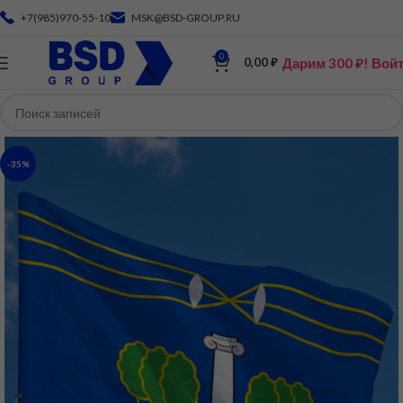
+7(985)970-55-10
MSK@BSD-GROUP.RU
0
Дарим 300 ₽! Вой
0,00
₽
-35%