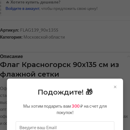
🔥
Хотите купить дешевле?
Войдите в аккаунт
, чтобы предложить свою цену!
Артикул:
FLAG139_90x135S
Категория:
Московской области
Описание
Флаг Красногорск 90х135 см из
флажной сетки
×
Официальный флаг города Красногорск выполнен в
Подождите! 🎁
стандартном размере 90х135 см и изготовлен из
высококачественной флажной сетки плотностью 90 г/м². Это
Мы хотим подарить вам
300
₽ на счет для
оптимальный вариант для использования на флагштоках, в
покупок!
офисах, на торжественных мероприятиях, городских праздниках
и официальных церемониях.