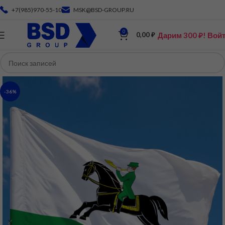
+7(985)970-55-10
MSK@BSD-GROUP.RU
0
Дарим 300 ₽! Вой
0,00
₽
-36%