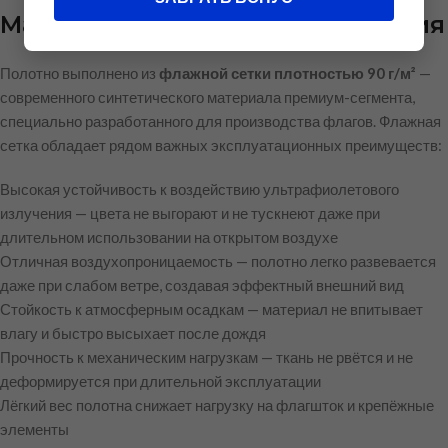
Материал и качество исполнения
Полотно выполнено из
флажной сетки плотностью 90 г/м²
—
современного синтетического материала премиум-сегмента,
специально разработанного для производства флагов. Флажная
сетка обладает рядом важных эксплуатационных преимуществ:
Высокая устойчивость к воздействию ультрафиолетового
излучения — цвета не выгорают и не тускнеют даже при
длительном использовании на открытом воздухе
Отличная воздухопроницаемость — полотно легко развевается
даже при слабом ветре, создавая эффектный внешний вид
Стойкость к атмосферным осадкам — материал не впитывает
влагу и быстро высыхает после дождя
Прочность к механическим нагрузкам — ткань не рвётся и не
деформируется при длительной эксплуатации
Лёгкий вес полотна снижает нагрузку на флагшток и крепёжные
элементы