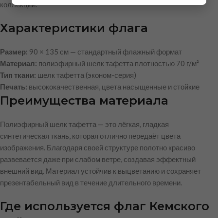
коллекций.
Характеристики флага
Размер:
90 × 135 см — стандартный флажный формат
Материал:
полиэфирный шелк тафетта плотностью 70 г/м²
Тип ткани:
шелк тафетта (эконом-серия)
Печать:
высококачественная, цвета насыщенные и стойкие
Преимущества материала
Полиэфирный шелк тафетта — это лёгкая, гладкая
синтетическая ткань, которая отлично передаёт цвета
изображения. Благодаря своей структуре полотно красиво
развевается даже при слабом ветре, создавая эффектный
внешний вид. Материал устойчив к выцветанию и сохраняет
презентабельный вид в течение длительного времени.
Где используется флаг Кемского