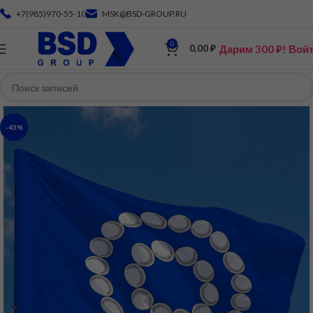
+7(985)970-55-10
MSK@BSD-GROUP.RU
0
Дарим 300 ₽! Вой
0,00
₽
-43%