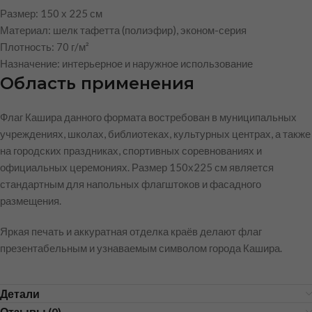
Размер: 150 х 225 см
Материал: шелк тафетта (полиэфир), эконом-серия
Плотность: 70 г/м²
Назначение: интерьерное и наружное использование
Область применения
Флаг Кашира данного формата востребован в муниципальных
учреждениях, школах, библиотеках, культурных центрах, а также
на городских праздниках, спортивных соревнованиях и
официальных церемониях. Размер 150х225 см является
стандартным для напольных флагштоков и фасадного
размещения.
Яркая печать и аккуратная отделка краёв делают флаг
презентабельным и узнаваемым символом города Кашира.
Детали
Отзывы (0)