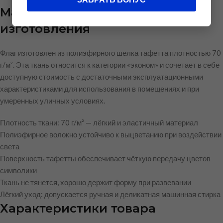
Материал и качество
изготовления
Флаг изготовлен из полиэфирного шелка тафетта плотностью 70
г/м². Эта ткань относится к категории «эконом» и сочетает в себе
доступную стоимость с достаточными эксплуатационными
характеристиками для использования в помещениях и при
умеренных уличных условиях.
Плотность ткани: 70 г/м² — лёгкий и эластичный материал
Полиэфирное волокно устойчиво к выцветанию при воздействии
света
Поверхность тафетты обеспечивает чёткую передачу цветов
символики
Ткань не тянется, хорошо держит форму при развевании
Лёгкий уход: допускается ручная и деликатная машинная стирка
Характеристики товара