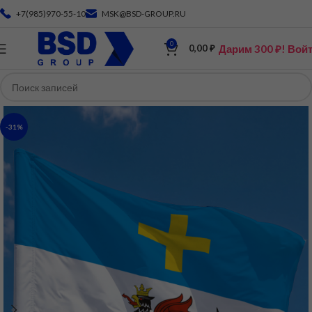
+7(985)970-55-10
MSK@BSD-GROUP.RU
0
Дарим 300 ₽! Вой
0,00
₽
-31%