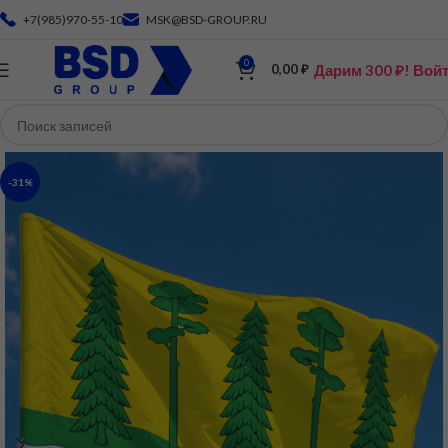
+7(985)970-55-10
MSK@BSD-GROUP.RU
0
Дарим 300 ₽! Вой
0,00
₽
-31%