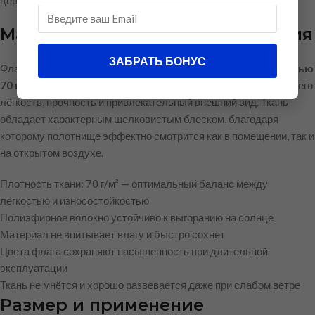
церемоний.
Материал и качество исполнения
ЗАБРАТЬ БОНУС
Флаг изготовлен из
полиэфирного шелка тафетта плотностью
70 г/м²
— современного синтетического материала, сочетающего
лёгкость, прочность и привлекательный внешний вид. Ткань
обладает характерным шелковистым блеском, благодаря
которому полотнище эффектно смотрится как в помещении, так и
на открытом воздухе.
Плотность ткани: 70 г/м² — оптимальный баланс между
лёгкостью и износостойкостью
Полиэфирное волокно устойчиво к выгоранию на солнце
Материал не впитывает влагу и быстро сохнет
Цвета флага сохраняют насыщенность при длительной
эксплуатации
Ткань не мнётся и хорошо развевается даже при слабом ветре
Размер и применение