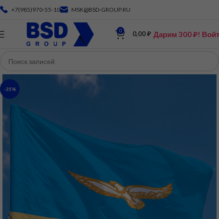
+7(985)970-55-10
MSK@BSD-GROUP.RU
0
Дарим 300 ₽! Вой
0,00
₽
-35%