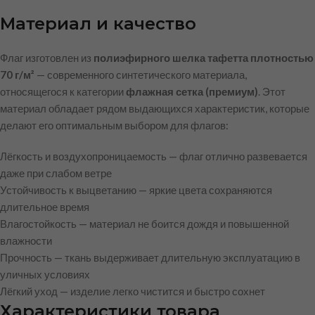
Материал и качество
Флаг изготовлен из
полиэфирного шелка тафетта плотностью
70 г/м²
— современного синтетического материала,
относящегося к категории
флажная сетка (премиум)
. Этот
материал обладает рядом выдающихся характеристик, которые
делают его оптимальным выбором для флагов:
Лёгкость и воздухопроницаемость — флаг отлично развевается
даже при слабом ветре
Устойчивость к выцветанию — яркие цвета сохраняются
длительное время
Влагостойкость — материал не боится дождя и повышенной
влажности
Прочность — ткань выдерживает длительную эксплуатацию в
уличных условиях
Лёгкий уход — изделие легко чистится и быстро сохнет
Характеристики товара