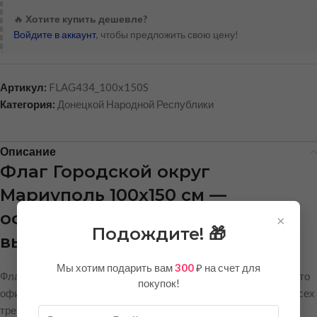
🔥
Хотите купить дешевле?
Войдите в аккаунт
, чтобы предложить свою цену!
Артикул:
FLAG434_100x150S
Категория:
Донецкой Народной Республики
Описание
Флаг Городской округ
Мариуполь 100х150 см —
официальная символика
×
Подождите! 🎁
высокого качества
Мы хотим подарить вам
300
₽ на счет для
Флаг Городского округа Мариуполь размером 100×150 см — это
покупок!
официальный символ города, выполненный с соблюдением всех
требований к геральдической продукции. Флаг подходит для