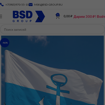
+7(985)970-55-10
MSK@BSD-GROUP.RU
0
Дарим 300 ₽! Вой
0,00
₽
-46%