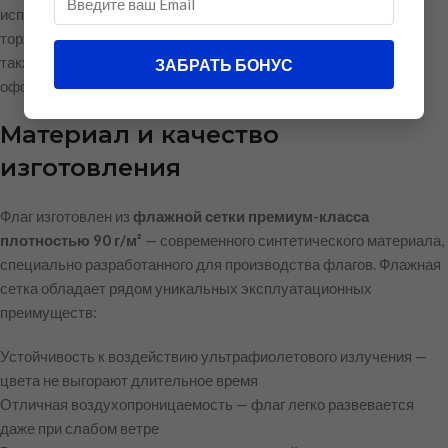
использования в административных учреждениях, на
торжественных мероприятиях, официальных церемониях, а
также для частного коллекционирования и патриотического
ЗАБРАТЬ БОНУС
оформления пространства.
Материал и качество
изготовления
Флаг изготовлен из
флажной сетки премиум-класса
плотностью 90 г/м²
— современного синтетического материала,
специально разработанного для производства флагов. Флажная
сетка обладает рядом уникальных эксплуатационных
преимуществ:
Устойчивость к воздействию ультрафиолетового излучения —
цвета не выгорают длительное время
Отличная воздухопроницаемость — флаг легко развевается
даже при слабом ветре