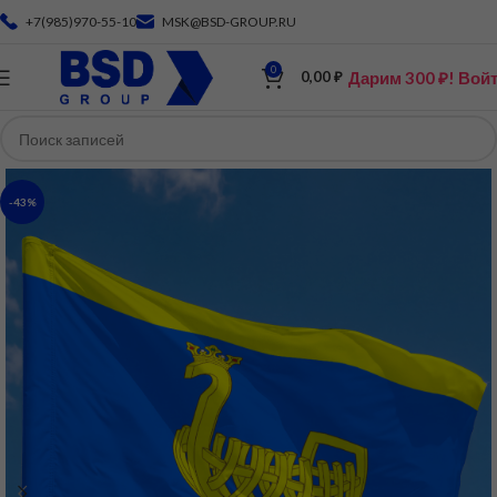
+7(985)970-55-10
MSK@BSD-GROUP.RU
0
Дарим 300 ₽! Вой
0,00
₽
-43%