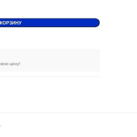
 КОРЗИНУ
свою цену!
А