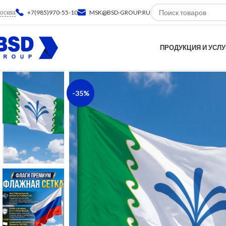
осква
+7(985)970-55-10
MSK@BSD-GROUP.RU
ПРОДУКЦИЯ И УСЛУ
-35%