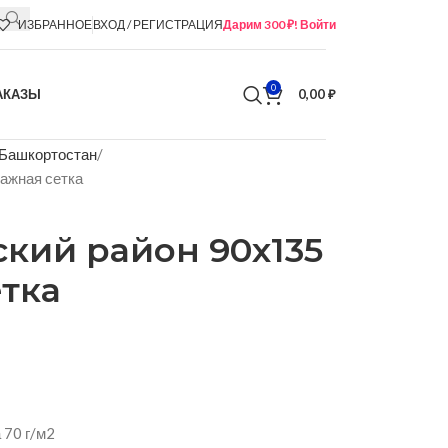
ИЗБРАННОЕ
ВХОД / РЕГИСТРАЦИЯ
Дарим 300 ₽! Войти
0
АКАЗЫ
0,00
₽
 Башкортостан
ажная сетка
кий район 90х135
тка
 70 г/м2