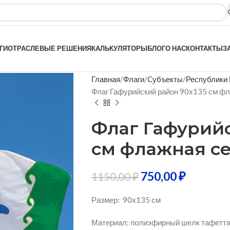
ГИ
ОТРАСЛЕВЫЕ РЕШЕНИЯ
КАЛЬКУЛЯТОРЫ
БЛОГ
О НАС
КОНТАКТЫ
З
Главная
Флаги
Cубъекты
Республики
Флаг Гафурийский район 90х135 см фл
Флаг Гафурийс
см флажная се
750,00
₽
1150,00
₽
Размер: 90х135 см
Материал: полиэфирный шелк тафетта