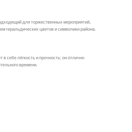
подходящий для торжественных мероприятий,
ем геральдических цветов и символики района.
т в себе лёгкость и прочность: он отлично
ительного времени.