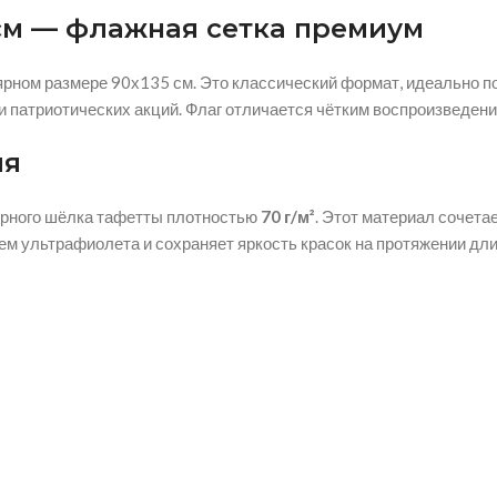
см — флажная сетка премиум
рном размере 90х135 см. Это классический формат, идеально 
 патриотических акций. Флаг отличается чётким воспроизведени
ия
рного шёлка тафетты плотностью
70 г/м²
. Этот материал сочетае
ием ультрафиолета и сохраняет яркость красок на протяжении дл