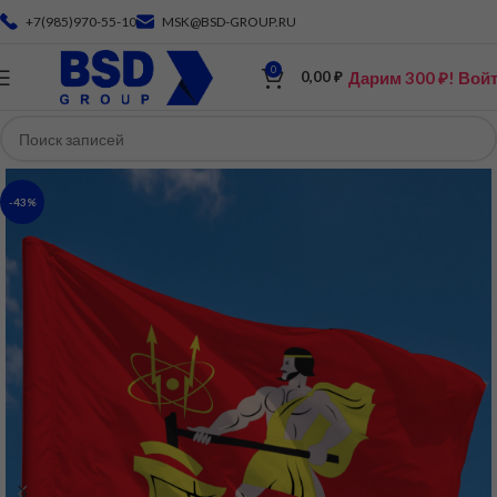
+7(985)970-55-10
MSK@BSD-GROUP.RU
0
Дарим 300 ₽! Вой
0,00
₽
-43%