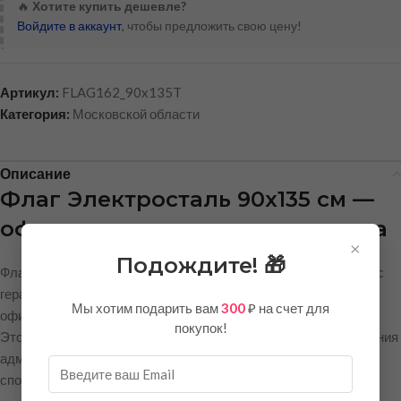
🔥
Хотите купить дешевле?
Войдите в аккаунт
, чтобы предложить свою цену!
Артикул:
FLAG162_90x135T
Категория:
Московской области
Описание
Флаг Электросталь 90х135 см —
официальная символика города
×
Подождите! 🎁
Флаг города Электросталь выполнен в строгом соответствии с
геральдическими стандартами и предназначен для
Мы хотим подарить вам
300
₽ на счет для
официального, праздничного и декоративного использования.
покупок!
Это достойный символ города, который подойдёт для украшения
административных зданий, офисов, учебных заведений,
спортивных мероприятий и торжественных церемоний.