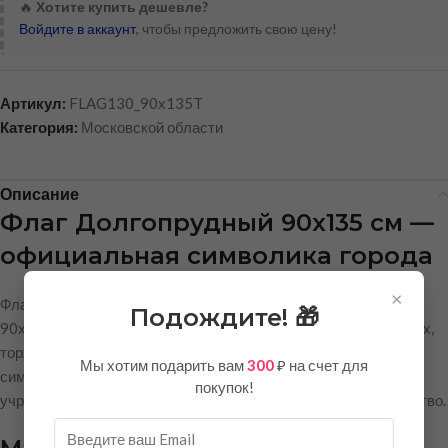
🔥
Хотите купить дешевле?
Войдите в аккаунт
, чтобы предложить свою цену!
Артикул:
FLAG130_90x135T
Категория:
Московской области
Описание
Флаг Долгопрудный 90х135 см —
официальная символика города
×
Флаг города Долгопрудный выполнен в стандартном размере
Подождите! 🎁
90х135 см и предназначен для использования в официальных,
торжественных и праздничных мероприятиях. Это достойный
Мы хотим подарить вам
300
₽ на счет для
символ подмосковного города, который украсит любое
покупок!
учреждение, офис, актовый зал или общественное пространство.