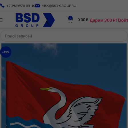
+7(985)970-55-10
MSK@BSD-GROUP.RU
0
Дарим 300 ₽! Вой
0,00
₽
-43%