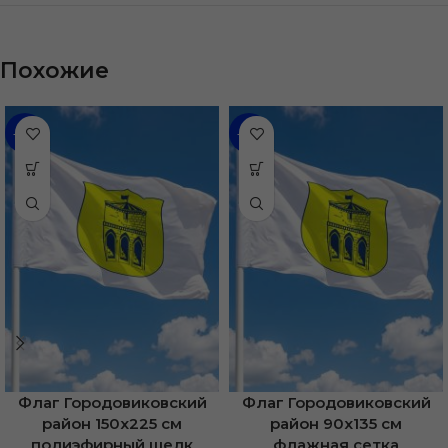
Похожие
-31%
-35%
Флаг Городовиковский
Флаг Городовиковский
район 150х225 см
район 90х135 см
полиэфирный шелк
флажная сетка