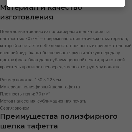
Материал и качество
изготовления
Полотно изготовлено из полиэфирного шелка тафетта
плотностью 70 г/м² — современного синтетического материала,
который сочетает в себе лёгкость, прочность и привлекательный
внешний вид. Ткань обеспечивает яркую и чёткую передачу
цветов флага благодаря сублимационной печати, при которой
краситель проникает непосредственно в структуру волокна.
Размер полотна: 150 × 225 см
Материал: полиэфирный шелк тафетта
Плотность ткани: 70 г/м²
Метод нанесения: сублимационная печать
Серия: эконом
Преимущества полиэфирного
шелка тафетта