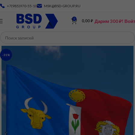
+7(985)970-55-10
MSK@BSD-GROUP.RU
0
Дарим 300 ₽! Вой
0,00
₽
-31%