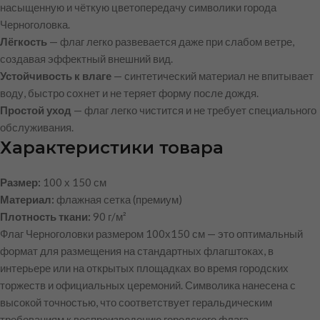
насыщенную и чёткую цветопередачу символики города
Черноголовка.
Лёгкость
— флаг легко развевается даже при слабом ветре,
создавая эффектный внешний вид.
Устойчивость к влаге
— синтетический материал не впитывает
воду, быстро сохнет и не теряет форму после дождя.
Простой уход
— флаг легко чистится и не требует специального
обслуживания.
Характеристики товара
Размер:
100 х 150 см
Материал:
флажная сетка (премиум)
Плотность ткани:
90 г/м²
Флаг Черноголовки размером 100х150 см — это оптимальный
формат для размещения на стандартных флагштоках, в
интерьере или на открытых площадках во время городских
торжеств и официальных церемоний. Символика нанесена с
высокой точностью, что соответствует геральдическим
требованиям к воспроизведению городского флага.