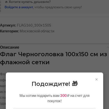
🔥
Хотите купить дешевле?
Войдите в аккаунт
, чтобы предложить свою цену!
Артикул:
FLAG160_100x150S
Категория:
Московской области
Описание
Флаг Черноголовка 100х150 см из
флажной сетки
Флаг города Черноголовка размером 100х150 см — это
×
официальная символика, выполненная на качественном
Подождите! 🎁
материале премиум-класса. Флаг отлично подходит для
использования на городских мероприятиях, праздниках,
Мы хотим подарить вам
300
₽ на счет для
спортивных соревнованиях, в офисах, административных
покупок!
зданиях и учебных учреждениях.