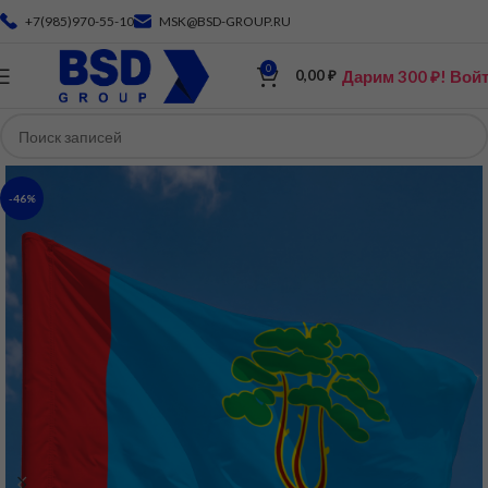
+7(985)970-55-10
MSK@BSD-GROUP.RU
0
Дарим 300 ₽! Вой
0,00
₽
-46%