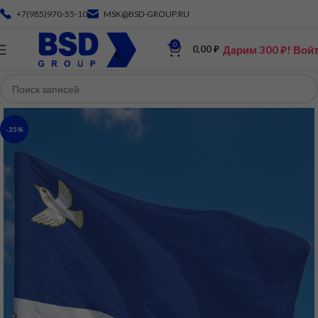
+7(985)970-55-10
MSK@BSD-GROUP.RU
0
Дарим 300 ₽! Вой
0,00
₽
-35%