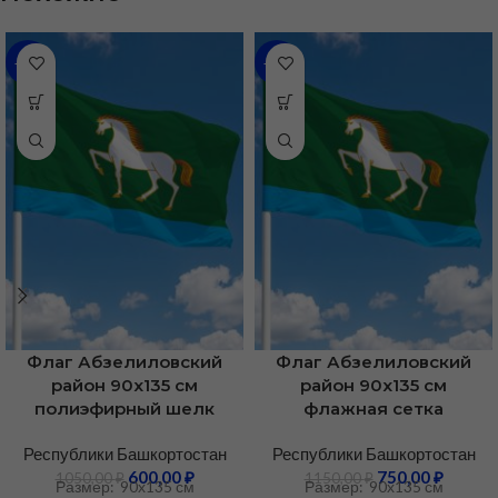
-43%
-35%
Флаг Абзелиловский
Флаг Абзелиловский
район 90х135 см
район 90х135 см
полиэфирный шелк
флажная сетка
Республики Башкортостан
Республики Башкортостан
600,00
₽
750,00
₽
1050,00
₽
1150,00
₽
Размер: 90х135 см
Размер: 90х135 см