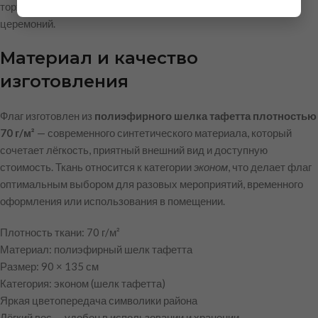
торжественных мероприятий, праздников и официальных
церемоний.
Материал и качество
изготовления
Флаг изготовлен из
полиэфирного шелка тафетта плотностью
70 г/м²
— современного синтетического материала, который
сочетает лёгкость, приятный внешний вид и доступную
стоимость. Ткань относится к категории
эконом
, что делает флаг
оптимальным выбором для разовых мероприятий, временного
оформления или использования в помещении.
Плотность ткани: 70 г/м²
Материал: полиэфирный шелк тафетта
Размер: 90 × 135 см
Категория: эконом (шелк тафетта)
Яркая цветопередача символики района
Лёгкий вес — удобен в использовании и хранении