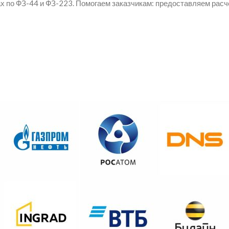
 по ФЗ-44 и ФЗ-223. Помогаем заказчикам: предоставляем рас