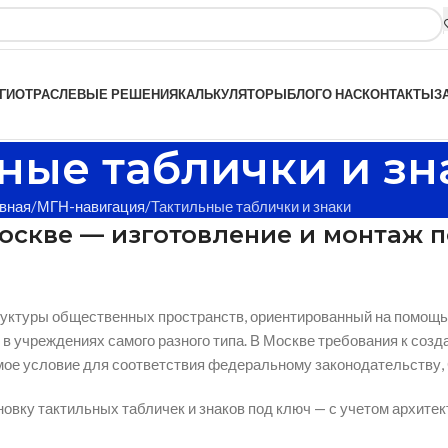
ГИ
ОТРАСЛЕВЫЕ РЕШЕНИЯ
КАЛЬКУЛЯТОРЫ
БЛОГ
О НАС
КОНТАКТЫ
З
ные таблички и зн
вная
МГН-навигация
Тактильные таблички и знаки
Москве — изготовление и монтаж 
руктуры общественных пространств, ориентированный на помощь
в учреждениях самого разного типа. В Москве требования к созд
мое условие для соответствия федеральному законодательству,
овку тактильных табличек и знаков под ключ — с учетом архитек