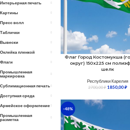
Интерьерная печать
Картины
Пресс волл
Таблички
Вывески
Оклейка пленкой
Флаг Город Костомукша (г
Флаги
округ) 150х225 см полиэ
шелк
Промышленная
маркировка
Республики Карелия
Сублимационная печать
1850,00
₽
2700,00
₽
Доступная среда
Армейское оформление
-48%
Промышленная
разметка