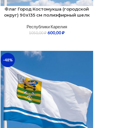
Флаг Город Костомукша (городской
округ) 90х135 см полиэфирный шелк
Республики Карелия
600,00
₽
1050,00
₽
-48%