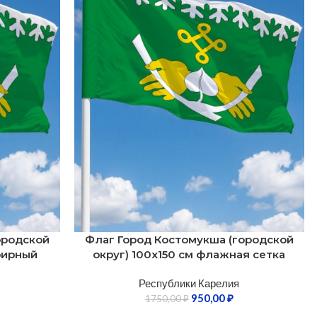
ородской
Флаг Город Костомукша (городской
фирный
округ) 100х150 см флажная сетка
Республики Карелия
950,00
₽
1750,00
₽