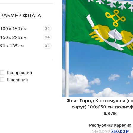
РАЗМЕР ФЛАГА
100 х 150 см
34
150 х 225 см
34
90 х 135 см
34
Распродажа
В наличии
Флаг Город Костомукша (г
округ) 100х150 см полиэ
шелк
Республики Карелия
750,00
₽
1450,00
₽