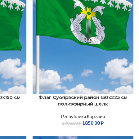
0х150 см
Флаг Суоярвский район 150х225 см
полиэфирный шелк
Республики Карелия
1850,00
₽
2700,00
₽