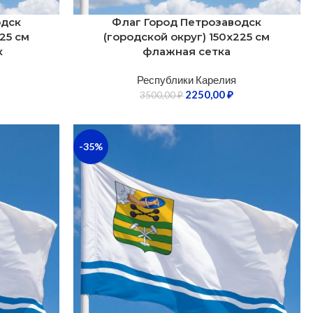
одск
Флаг Город Петрозаводск
25 см
(городской округ) 150х225 см
к
флажная сетка
Республики Карелия
2250,00
₽
3500,00
₽
-35%