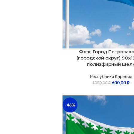
Флаг Город Петрозав
(городской округ) 90х1
полиэфирный шел
Республики Карелия
600,00
₽
1050,00
₽
-46%