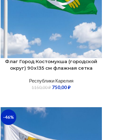
Флаг Город Костомукша (городской
округ) 90х135 см флажная сетка
Республики Карелия
750,00
₽
1150,00
₽
-46%