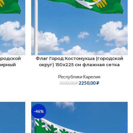
ородской
Флаг Город Костомукша (городской
фирный
округ) 150х225 см флажная сетка
Республики Карелия
2250,00
₽
3500,00
₽
-46%