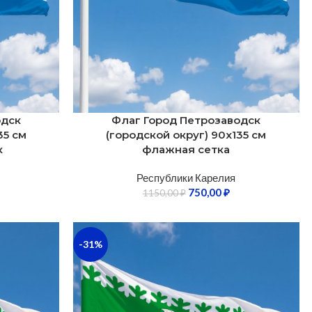
одск
Флаг Город Петрозаводск
35 см
(городской округ) 90х135 см
к
флажная сетка
Республики Карелия
750,00
₽
1150,00
₽
-31%