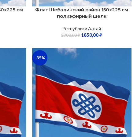
50х225 см
Флаг Шебалинский район 150х225 см
полиэфирный шелк
Республики Алтай
1850,00
₽
2700,00
₽
-35%