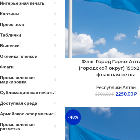
Интерьерная печать
Картины
Пресс волл
Таблички
Вывески
Оклейка пленкой
Флаг Город Горно-Алт
Флаги
(городской округ) 150х2
флажная сетка
Промышленная
маркировка
Республики Алтай
Сублимационная печать
2250,00
₽
3500,00
₽
Доступная среда
Армейское оформление
-48%
Промышленная
разметка