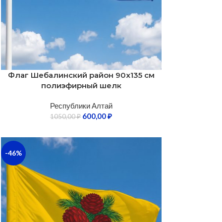
Флаг Шебалинский район 90х135 см
полиэфирный шелк
Республики Алтай
600,00
₽
1050,00
₽
-46%