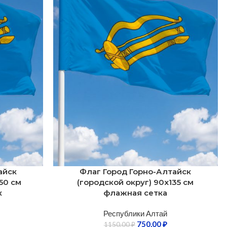
айск
Флаг Город Горно-Алтайск
50 см
(городской округ) 90х135 см
к
флажная сетка
Республики Алтай
750,00
₽
1150,00
₽