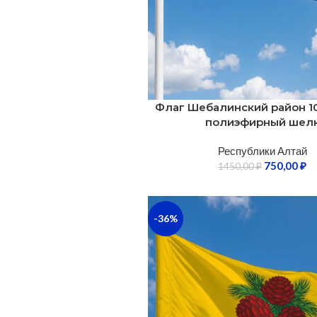
Флаг Шебалинский район 1
полиэфирный шел
Республики Алтай
750,00
₽
1450,00
₽
-36%