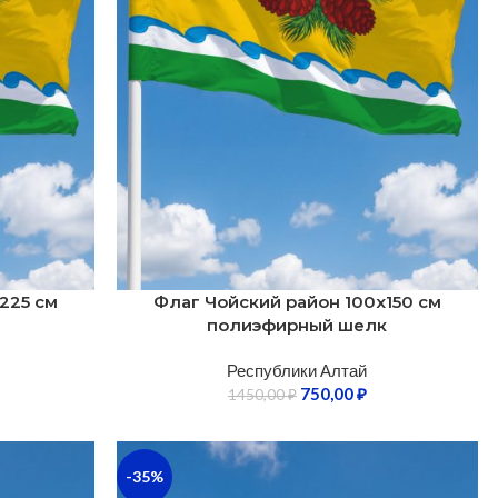
225 см
Флаг Чойский район 100х150 см
полиэфирный шелк
Республики Алтай
750,00
₽
1450,00
₽
-35%