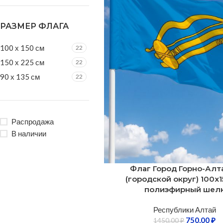
РАЗМЕР ФЛАГА
100 х 150 см
22
150 х 225 см
22
90 х 135 см
22
Распродажа
В наличии
Флаг Город Горно-Алт
(городской округ) 100х1
полиэфирный шел
Республики Алтай
750,00
₽
1450,00
₽