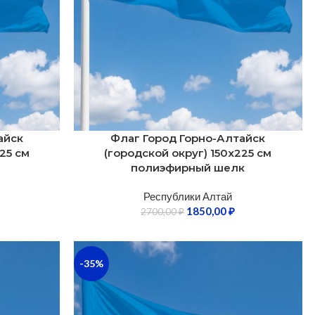
айск
Флаг Город Горно-Алтайск
25 см
(городской округ) 150х225 см
полиэфирный шелк
Республики Алтай
1850,00
₽
2700,00
₽
-35%