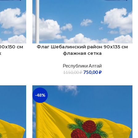
00х150 см
Флаг Шебалинский район 90х135 см
к
флажная сетка
Республики Алтай
750,00
₽
1150,00
₽
-48%