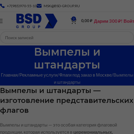
+7(985)970-55-10
MSK@BSD-GROUP.RU
0
Дарим 300 ₽! Вой
0,00
₽
Вымпелы и
штандарты
Главная
Рекламные услуги
Флаги под заказ в Москве
Вымпелы
и штандарты
Вымпелы и штандарты —
изготовление представительских
флагов
Вымпелы и штандарты — это особая категория флаговой
продукции, которая используется в
церемониальных,