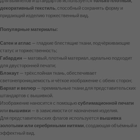
Для вымпелов и штандартов используется
только плотный,
декоративный текстиль
, способный сохранять форму и
придающий изделию торжественный вид.
Популярные материалы:
Сатен и атлас
— гладкие блестящие ткани, подчёркивающие
статус и торжественность;
Габардин
— матовый, плотный материал, идеально подходит
для двусторонней печати;
Блэкаут
— трёхслойная ткань, обеспечивает
светонепроницаемость и чёткое изображение с обеих сторон;
Бархат и велюр
— премиальные ткани для представительских
штандартов с вышивкой.
Изображение наносится с помощью
сублимационной печати
или
вышивки
— в зависимости от назначения изделия.
Для представительских флагов используется
вышивка
золотыми или серебряными нитями
, создающая объёмный и
эффектный вид.